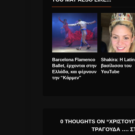
ΑΚΥΚΛΟΦΟΡΗΤΑ
«Ξανά»έρχοντα
ΝΕΑ ΚΟΜΜΑΤΙΑ
OtherView #tea
ΑΠΟ ΤΟΥς GREEN
DAY!
0 THOUGHTS ON “ΧΡΙΣΤΟΥ
ΤΡΑΓΟΥΔΆ …. Σ