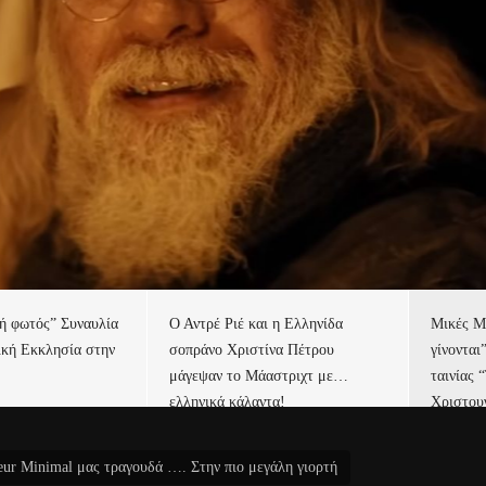
τή φωτός” Συναυλία
Ο Αντρέ Ριέ και η Ελληνίδα
Μικές Μ
ική Εκκλησία στην
σοπράνο Χριστίνα Πέτρου
γίνονται
μάγεψαν το Μάαστριχτ με…
ταινίας 
ελληνικά κάλαντα!
Χριστου
eur Minimal μας τραγουδά …. Στην πιο μεγάλη γιορτή