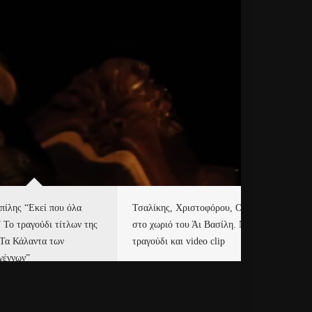
πίλης “Εκεί που όλα
Τσαλίκης, Χριστοφόρου, ONE
Eu
” Το τραγούδι τίτλων της
στο χωριό του Άι Βασίλη. Νέο
Ισ
“Τα Κάλαντα των
τραγούδι και video clip
Απ
γέννων”
Ιρ