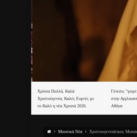
Χρόνια Πολλά, Καλά
Γένεσις “γιορ
Χριστούγεννα, Καλές Εορτές με
στην Αγγλικαν
το Καλό η νέα Χρονιά 2026.
Αθήνα
Μουσικά Νέα
Χριστουγεννιάτικος Monsi