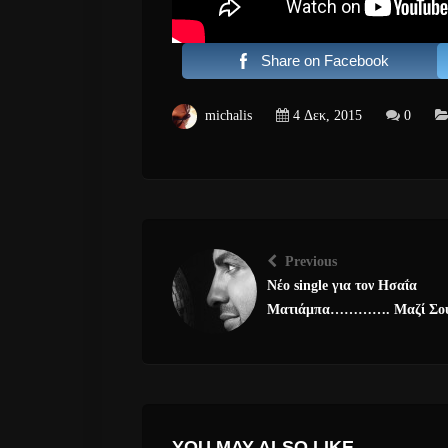
Share on Facebook
michalis
4 Δεκ, 2015
0
Previous
Νέο single για τον Ησαΐα
Ματιάμπα…………. Μαζί Σο
YOU MAY ALSO LIKE...