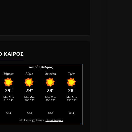
Ο ΚΑΙΡΟΣ
 και
Demy “Όριο Κανένα”
Μποφίλιου
Αναμένεται νέο
καιρός Άνδρος
ουν για
τραγούδι.
τα παλία
eo Clip