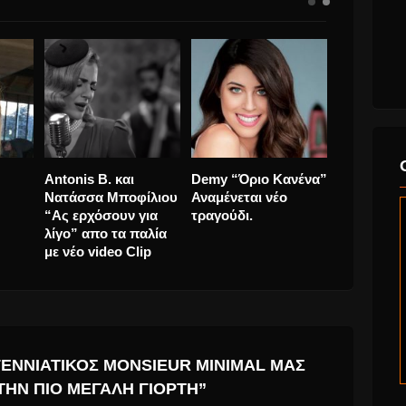
ι…οι
Barcelona Flamenco
Shakira: Η Latin
Antonis B.
ser
Ballet, έρχονται στην
βασίλισσα του
Νατάσσα 
Ελλάδα, και φέρνουν
YouTube
“Ας ερχόσ
την “Κάρμεν”
λίγο” απο 
με νέο vid
ΓΕΝΝΙΆΤΙΚΟΣ MONSIEUR MINIMAL ΜΑΣ
ΤΗΝ ΠΙΟ ΜΕΓΆΛΗ ΓΙΟΡΤΉ”