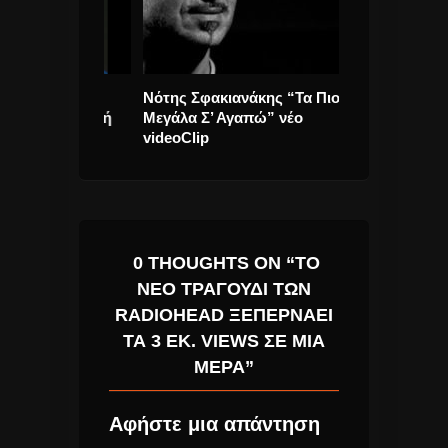
εγάλα
Νότης Σφακιανάκης “Τα Πιο
U2 “Get Out 
ην Ισπανική
Μεγάλα Σ’ Αγαπώ” νέο
νέο videoClip.
videoClip
0 THOUGHTS ON “ΤΟ
ΝΈΟ ΤΡΑΓΟΎΔΙ ΤΩΝ
RADIOHEAD ΞΕΠΕΡΝΆΕΙ
ΤΑ 3 ΕΚ. VIEWS ΣΕ ΜΊΑ
ΜΈΡΑ”
Αφήστε μια απάντηση