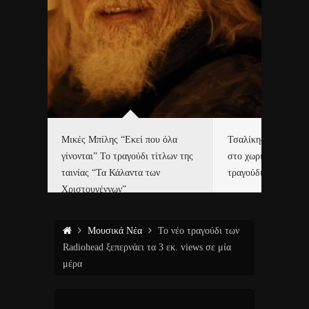
δα
Μικές Μπίλης “Εκεί που όλα
Τσαλίκης, Χριστοφ
γίνονται” Το τραγούδι τίτλων της
στο χωριό του Άι Β
ε…
ταινίας “Τα Κάλαντα των
τραγούδι και video c
Χριστουγέννων”
Μουσικά Νέα
Το νέο τραγούδι των
Radiohead ξεπερνάει τα 3 εκ. views σε μία
μέρα