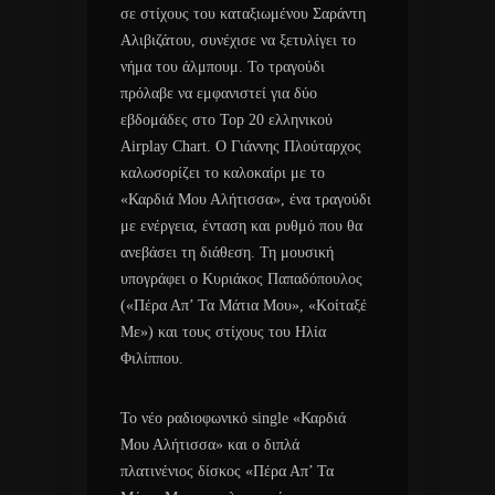
σε στίχους του καταξιωμένου Σαράντη
Αλιβιζάτου, συνέχισε να ξετυλίγει το
νήμα του άλμπουμ. Το τραγούδι
πρόλαβε να εμφανιστεί για δύο
εβδομάδες στο Top 20 ελληνικού
Airplay Chart. Ο Γιάννης Πλούταρχος
καλωσορίζει το καλοκαίρι με το
«Καρδιά Μου Αλήτισσα», ένα τραγούδι
με ενέργεια, ένταση και ρυθμό που θα
ανεβάσει τη διάθεση. Τη μουσική
υπογράφει ο Κυριάκος Παπαδόπουλος
(«Πέρα Απ’ Τα Μάτια Μου», «Κοίταξέ
Με») και τους στίχους του Ηλία
Φιλίππου.
Το νέο ραδιοφωνικό single «Καρδιά
Μου Αλήτισσα» και ο διπλά
πλατινένιος δίσκος «Πέρα Απ’ Τα