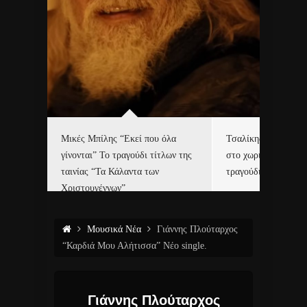
δα
Μικές Μπίλης “Εκεί που όλα
Τσαλίκης, Χριστοφ
γίνονται” Το τραγούδι τίτλων της
στο χωριό του Άι Β
ε…
ταινίας “Τα Κάλαντα των
τραγούδι και video c
Χριστουγέννων”
Μουσικά Νέα
Γιάννης Πλούταρχος
“Καρδιά Μου Αλήτισσα” Νέο single.
Γιάννης Πλούταρχος