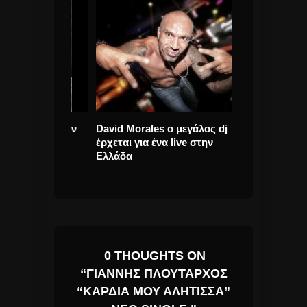
ώτσης στην
David Morales ο μεγάλος dj
Flaming Lips 
ρωμα θα
έρχεται για ένα live στην
περιμένουμε τ
 του.
Ελλάδα
0 THOUGHTS ON
“ΓΙΆΝΝΗΣ ΠΛΟΎΤΑΡΧΟΣ
“ΚΑΡΔΙΆ ΜΟΥ ΑΛΉΤΙΣΣΑ”