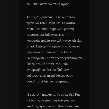
του 2017 στην ελληνική αγορά.
Το ταξίδι ξεκίνησε με το ομότιτλο
τραγούδι του «Πέρα Απ’ Τα Μάτια
Μου», το οποίο σημείωσε μεγάλη
επιτυχία, ανεβαίνοντας έως την
κορυφαία τριάδα του ελληνικού Airplay
Chart. Επιτυχία γνώρισε επίσης και το
απροσδόκητο ντουέτο του Γιάννη
Πλούταρχου με την πρωτοεμφανιζόμενη
Diana στο «Κοίταξέ Με», που
αναρριχήθηκε έως το Νο9 των
ραδιοφωνικών μεταδόσεων, όσον
αφορά το ελληνικό ρεπερτόριο.
Η ερωτική μπαλάντα «Έρωτα Θεέ Και
Κλέφτη», σε μουσική του γιου του
καλλιτέχνη – Γιώργου Κακοσαίου και