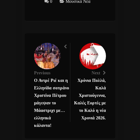
0
Μουσικά Νέα
Previous
Next
Ο Αντρέ Ριέ και η
Χρόνια Πολλά,
Ελληνίδα σοπράνο
Καλά
Χριστίνα Πέτρου
Χριστούγεννα,
μάγεψαν το
Καλές Εορτές με
Μάαστριχτ με…
το Καλό η νέα
ελληνικά
Χρονιά 2026.
κάλαντα!