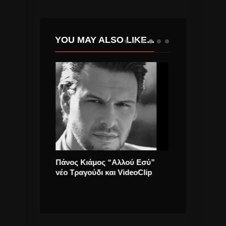
YOU MAY ALSO LIKE...
ονό Μου” από
Πάνος Κιάμος “Αλλού Εσύ”
Swedish House
ideo clip της.
νέο Τραγούδι και VideoClip
έχουμε επανέν