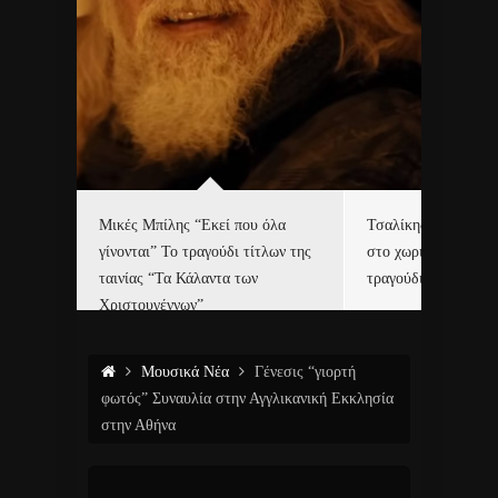
δα
Μικές Μπίλης “Εκεί που όλα
Τσαλίκης, Χριστοφ
γίνονται” Το τραγούδι τίτλων της
στο χωριό του Άι Β
ε…
ταινίας “Τα Κάλαντα των
τραγούδι και video c
Χριστουγέννων”
Μουσικά Νέα
Γένεσις “γιορτή
φωτός” Συναυλία στην Αγγλικανική Εκκλησία
στην Αθήνα