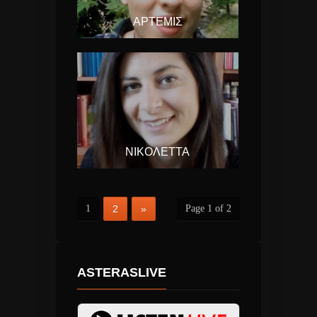
ΆΡΤΕΜΙΣ
ΝΙΚΟΛΈΤΤΑ
1
2
»
Page 1 of 2
ASTERASLIVE