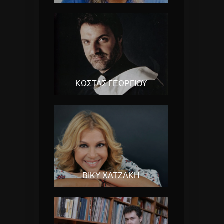
ΚΏΣΤΑΣ ΓΕΩΡΓΊΟΥ
ΒΊΚΥ ΧΑΤΖΆΚΗ