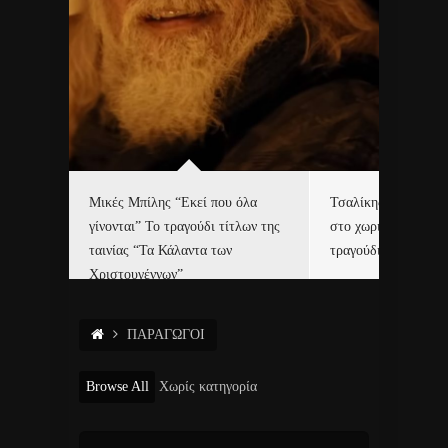
δα
Μικές Μπίλης “Εκεί που όλα
Τσαλίκης, Χριστοφ
γίνονται” Το τραγούδι τίτλων της
στο χωριό του Άι Β
ε…
ταινίας “Τα Κάλαντα των
τραγούδι και video c
Χριστουγέννων”
ΠΑΡΑΓΩΓΟΙ
Browse All
Χωρίς κατηγορία