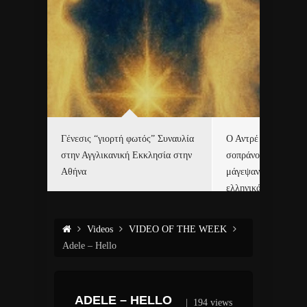
Γένεσις “γιορτή φωτός” Συναυλία
Ο Αντρέ Ριέ και η Ε
τές με
στην Αγγλικανική Εκκλησία στην
σοπράνο Χριστίνα 
6.
Αθήνα
μάγεψαν το Μάαστρ
ελληνικά κάλαντα!
Videos
VIDEO OF THE WEEK
Adele – Hello
ADELE – HELLO
|
194 views