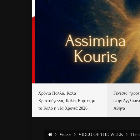
Χρόνια Πολλά, Καλά
Γένεσις “γιορ
Χριστούγεννα, Καλές Εορτές με
στην Αγγλικαν
το Καλό η νέα Χρονιά 2026.
Αθήνα
Videos
VIDEO OF THE WEEK
The C