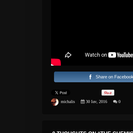
Share on Faceboo
michalis
30 Ιαν, 2016
0