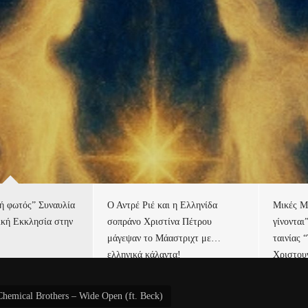
τή φωτός” Συναυλία
Ο Αντρέ Ριέ και η Ελληνίδα
Μικές Μ
ική Εκκλησία στην
σοπράνο Χριστίνα Πέτρου
γίνονται
μάγεψαν το Μάαστριχτ με…
ταινίας 
ελληνικά κάλαντα!
Χριστου
hemical Brothers – Wide Open (ft. Beck)