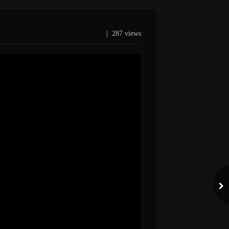
|
287 views