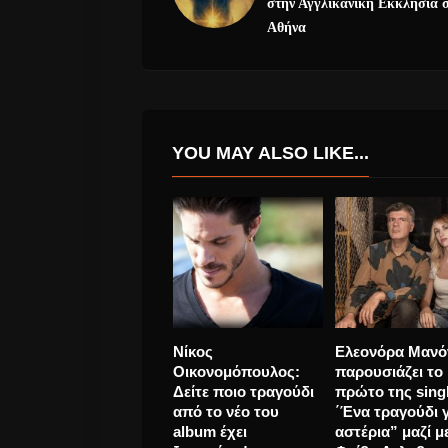
στην Αγγλικανική Εκκλησία 
Αθήνα
YOU MAY ALSO LIKE...
Camilo “Mis Manos”
Νίκος
νέο άλμπουμ.
Οικονομόπουλο
Χαρακτήρας” τ
αποκτά video Cl