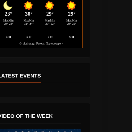
LATEST EVENTS
 Maluma
Αναβάλλεται η
ino” συχνά
αποψινή συναυλία
.
των Μίμη Πλέσσα
VIDEO OF THE WEEK
και Δάκη, λόγω των
Φονικών Πυρκαγιών