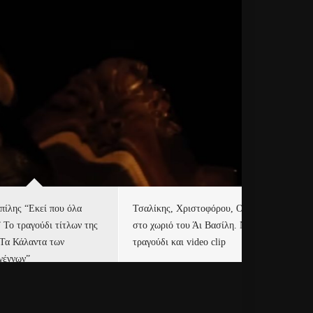
πίλης “Εκεί που όλα
Τσαλίκης, Χριστοφόρου, ONE
Eu
” Το τραγούδι τίτλων της
στο χωριό του Άι Βασίλη. Νέο
Ισ
“Τα Κάλαντα των
τραγούδι και video clip
Απ
γέννων”
Ιρ