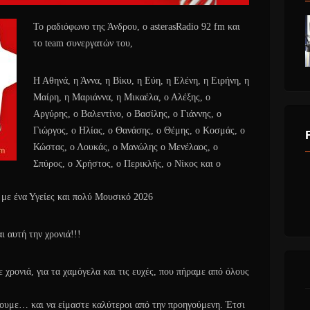
Το ραδιόφωνο της Άνδρου, ο asterasRadio 92 fm και
το team συνεργατών του,
Η Αθηνά, η Άννα, η Βίκυ, η Εύη, η Ελένη, η Ειρήνη, η
Μαίρη, η Μαριάννα, η Μικαέλα, ο Αλέξης, ο
Αργύρης, ο Βαλεντίνο, ο Βασίλης, ο Γιάννης, ο
Γιώργος, ο Ηλίας, ο Θανάσης, ο Θέμης, ο Κοσμάς, ο
Κώστας, ο Λουκάς, ο Μανώλης ο Μενέλαος, ο
Σπύρος, ο Χρήστος, ο Περικλής, ο Νίκος και ο
 με ένα Υγείες και πολύ Μουσικό 2026
ι αυτή την χρονιά!!!
χρονιά, για τα χαμόγελα και τις ευχές, που πήραμε από όλους
νουμε… και να είμαστε καλύτεροι από την προηγούμενη. Έτσι