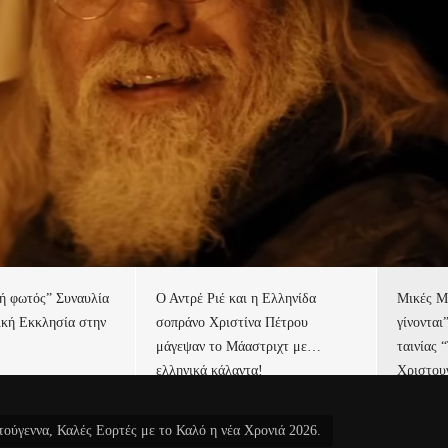
τή φωτός” Συναυλία
Ο Αντρέ Ριέ και η Ελληνίδα
Μικές Μ
ική Εκκλησία στην
σοπράνο Χριστίνα Πέτρου
γίνονται
μάγεψαν το Μάαστριχτ με…
ταινίας 
ελληνικά κάλαντα!
Χριστου
ούγεννα, Καλές Εορτές με το Καλό η νέα Χρονιά 2026.