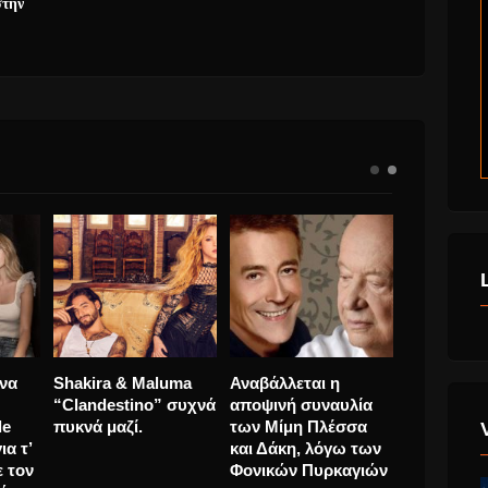
στην
Νίκος
Ελεονόρα Μανόνα
Shakira &
ς “Ο
Οικονομόπουλος:
παρουσιάζει το
“Clandest
ου
Δείτε ποιο τραγούδι
πρώτο της single
πυκνά μαζί
ip
από το νέο του
΄Ένα τραγούδι για τ’
album έχει
αστέρια” μαζί με τον