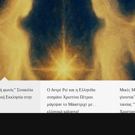
τή φωτός” Συναυλία
Ο Αντρέ Ριέ και η Ελληνίδα
Μικές Μ
ική Εκκλησία στην
σοπράνο Χριστίνα Πέτρου
γίνονται
μάγεψαν το Μάαστριχτ με…
ταινίας 
ελληνικά κάλαντα!
Χριστου