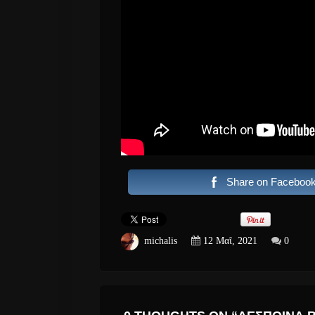
Share on Faceboo
michalis
12 Μαΐ, 2021
0