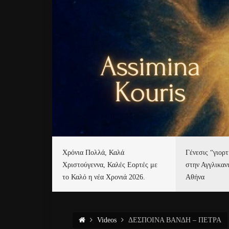
Χρόνια Πολλά, Καλά
Γένεσις “γιορ
Χριστούγεννα, Καλές Εορτές με
στην Αγγλικαν
το Καλό η νέα Χρονιά 2026.
Αθήνα
Videos
ΔΕΣΠΟΙΝΑ ΒΑΝΔΗ – ΠΕΤΡΑ