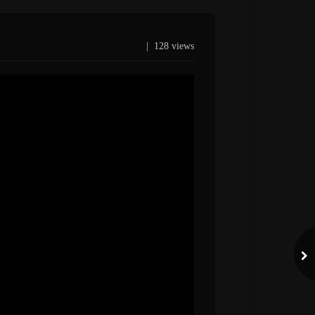
|
128 views