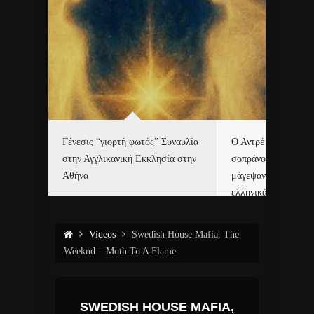
Γένεσις “γιορτή φωτός” Συναυλία
Ο Αντρέ Ριέ και η Ε
τές με
στην Αγγλικανική Εκκλησία στην
σοπράνο Χριστίνα 
6.
Αθήνα
μάγεψαν το Μάαστρ
ελληνικά κάλαντα!
Videos
Swedish House Mafia, The
Weeknd – Moth To A Flame
SWEDISH HOUSE MAFIA,