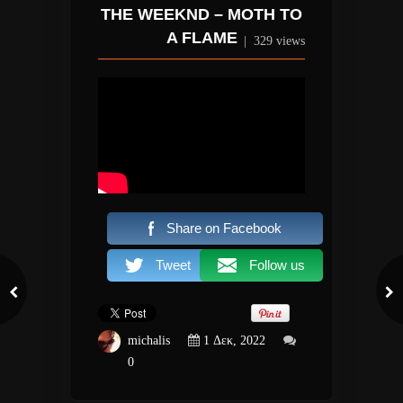
THE WEEKND – MOTH TO
A FLAME
|
329 views
Share on Facebook
Tweet
Follow us
michalis
1 Δεκ, 2022
0