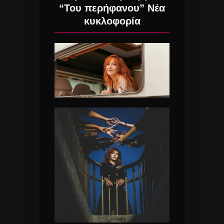
“Του περήφανου” Νέα
κυκλοφορία