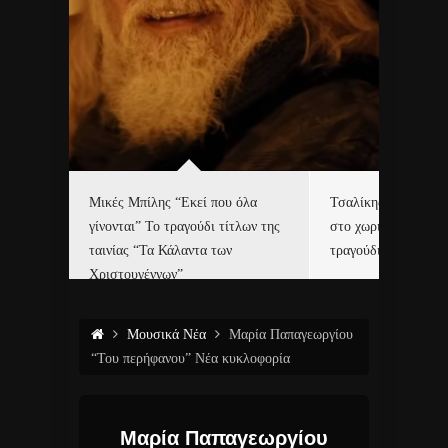
δα
Μικές Μπίλης “Εκεί που όλα
Τσαλίκης, Χριστοφ
γίνονται” Το τραγούδι τίτλων της
στο χωριό του Άι Β
ε…
ταινίας “Τα Κάλαντα των
τραγούδι και video c
Χριστουγέννων”
Μουσικά Νέα
Μαρία Παπαγεωργίου
“Του περήφανου” Νέα κυκλοφορία
Μαρία Παπαγεωργίου