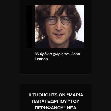
ας εύχεται,
35 Χρόνια χωρίς τον John
Και οι Ισλανδο
αι Χρόνια
Lennon
Release Athens
0 THOUGHTS ON “ΜΑΡΊΑ
ΠΑΠΑΓΕΩΡΓΊΟΥ “ΤΟΥ
ΠΕΡΉΦΑΝΟΥ” ΝΈΑ