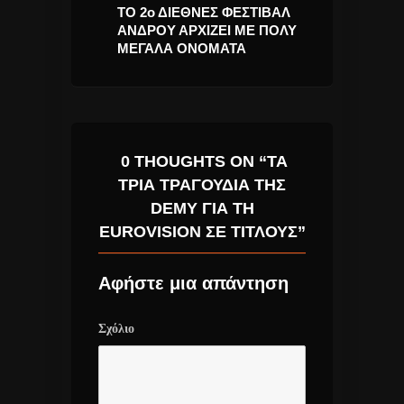
e ΕΔΩ ΤΟ
ΤΟ 2ο ΔΙΕΘΝΕΣ ΦΕΣΤΙΒΑΛ
Νατάσσα Μποφ
ΑΝΔΡΟΥ ΑΡΧΙΖΕΙ ΜΕ ΠΟΛΥ
“Βαβέλ” για τ
ΜΕΓΑΛΑ ΟΝΟΜΑΤΑ
0 THOUGHTS ON “ΤΑ
ΤΡΊΑ ΤΡΑΓΟΎΔΙΑ ΤΗΣ
DEMY ΓΙΑ ΤΗ
EUROVISION ΣΕ ΤΊΤΛΟΥΣ”
Αφήστε μια απάντηση
Σχόλιο