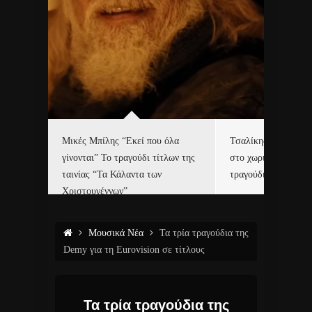
δα
Μικές Μπίλης “Εκεί που όλα
Τσαλίκης, Χριστοφ
γίνονται” Το τραγούδι τίτλων της
στο χωριό του Άι Β
ε…
ταινίας “Τα Κάλαντα των
τραγούδι και video c
Χριστουγέννων”
Μουσικά Νέα
Τα τρία τραγούδια της
Demy για τη Eurovision σε τίτλους
Τα τρία τραγούδια της