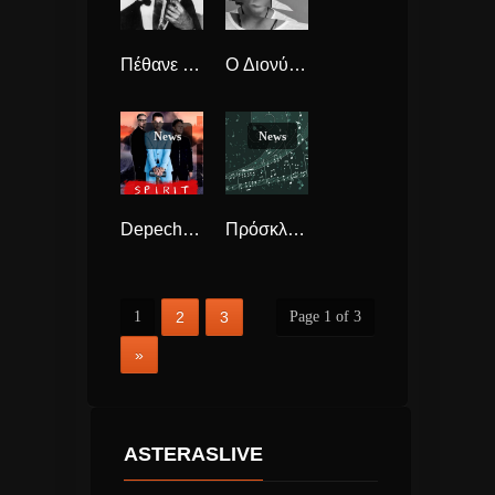
Πέθανε ο Chuck Berry! Ο “πατέρας” της ροκ εν ρολ!
O Διονύσης Σχοινάς και ο Φοίβος έχουν το «Αναλώσιμο Προϊόν» τους.
News
News
Depeche Mode με νέο album & single!
Πρόσκληση ενδιαφέροντος για 30 καλλιτέχνες στο εκπαιδευτικό πρόγραμμα της ΕΛΣ, Lab Μουσικού Θεάτρου
1
2
3
Page 1 of 3
»
ASTERASLIVE