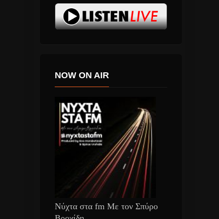
NOW ON AIR
Νύχτα στα fm Με τον Σπύρο
Βροχίδη