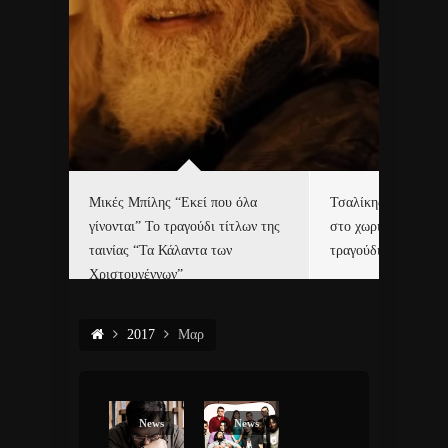
δα
Μικές Μπίλης “Εκεί που όλα
Τσαλίκης, Χριστοφ
γίνονται” Το τραγούδι τίτλων της
στο χωριό του Άι Β
ε…
ταινίας “Τα Κάλαντα των
τραγούδι και video c
Χριστουγέννων”
2017
Μαρ
News
News