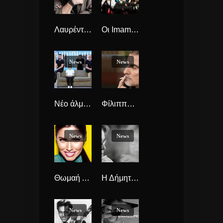
Λαυρέντης Μαχαιρίτσας και «Άλλαξαν Πολλά», νέος Δίσκος
Οι Imam Baildi είναι έτοιμοι να υποδεχθούν το νέο τους single.
News
News
Νέο άλμπουμ κυκλοφορούν οι The Cranberries!
Φίλιππος Πλιάτσικας με νέο δίσκο “Βάλε Φωτιά”
News
News
Θωμαή Απέργη νέο τραγούδι με σφραγίδα Νίκου Βέρτη «Ό,τι Αγάπησα Εσύ»
Η Δήμητρα Γαλάνη οπτικοποιεί το «Ευτυχισμένοι Άνθρωποι», με τη συμμετοχή του Γιώργου Νανούρη. Δείτε το.
News
News