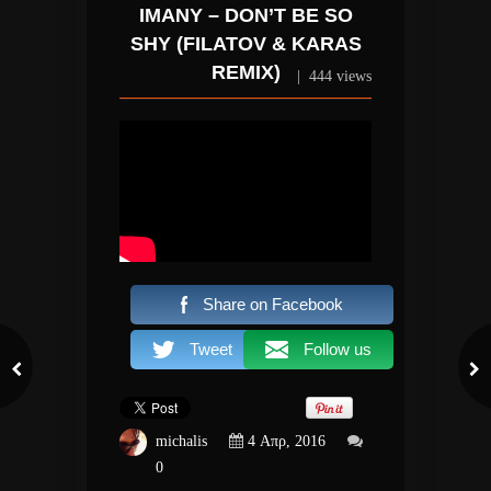
IMANY – DON’T BE SO
SHY (FILATOV & KARAS
REMIX)
|
444 views
Share on Facebook
Tweet
Follow us
michalis
4 Απρ, 2016
0