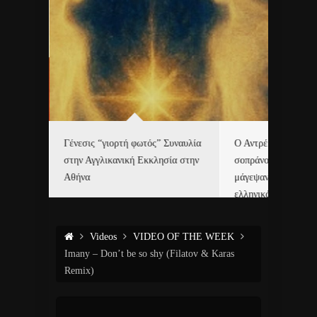
Γένεσις “γιορτή φωτός” Συναυλία
Ο Αντρέ Ριέ και η Ε
τές με
στην Αγγλικανική Εκκλησία στην
σοπράνο Χριστίνα 
6.
Αθήνα
μάγεψαν το Μάαστρ
ελληνικά κάλαντα!
Videos
VIDEO OF THE WEEK
Imany – Don’t be so shy (Filatov & Karas
Remix)