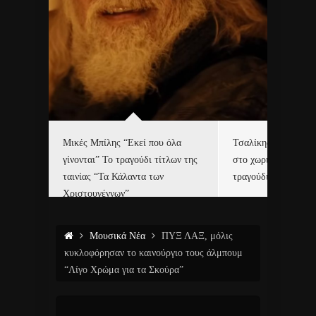
δα
Μικές Μπίλης “Εκεί που όλα
Τσαλίκης, Χριστοφ
γίνονται” Το τραγούδι τίτλων της
στο χωριό του Άι Β
ε…
ταινίας “Τα Κάλαντα των
τραγούδι και video c
Χριστουγέννων”
Μουσικά Νέα
ΠΥΞ ΛΑΞ, μόλις
κυκλοφόρησαν το καινούργιο τους άλμπουμ
“Λίγο Χρώμα για τα Σκούρα”