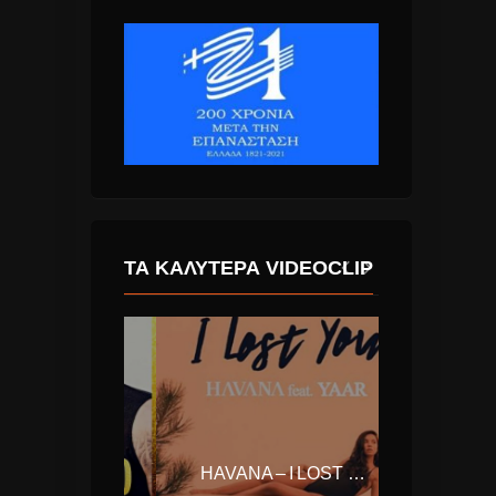
ΤΑ ΚΑΛΎΤΕΡΑ VIDEOCLIP
LUIS FONSI – DESPACITO FEAT. DADDY YANKEE
HAVANA – I LOST YOU (FEAT YAAR)