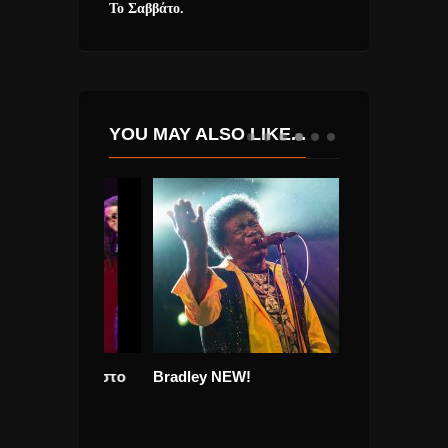
Το Σαββάτο.
YOU MAY ALSO LIKE...
αν καλά στο
Bradley NEW!
Οι Coldplay κ
lla».
έσπασαν τα κο
Youtube! Νέο 