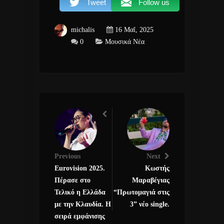
Tweet
Follow us
michalis
16 Μαΐ, 2025
0
Μουσικά Νέα
Previous
Next
Eurovision 2025.
Κωστής
Πέρασε στο
Μαραβέγιας
Τελικό η Ελλάδα
“Πρωτομαγιά στις
με την Κλαυδία. Η
3” νέο single.
σειρά εμφάνισης