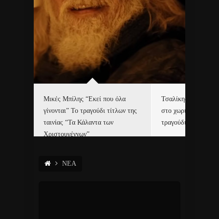
δα
Μικές Μπίλης “Εκεί που όλα
Τσαλίκης, Χριστοφ
γίνονται” Το τραγούδι τίτλων της
στο χωριό του Άι Β
ε…
ταινίας “Τα Κάλαντα των
τραγούδι και video c
Χριστουγέννων”
ΝΕΑ