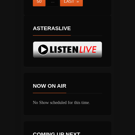
50
...
LAST »
ASTERASLIVE
NOW ON AIR
No Show scheduled for this time.
COMING UP NEXT