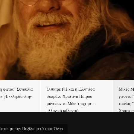
τή φωτός” Συναυλία
Ο Αντρέ Ριέ και η Ελληνίδα
Μικές Μ
ική Εκκλησία στην
σοπράνο Χριστίνα Πέτρου
γίνονται
μάγεψαν το Μάαστριχτ με…
ταινίας 
ελληνικά κάλαντα!
Χριστου
ύεται με την Πυξίδα μετά τους Όναρ.