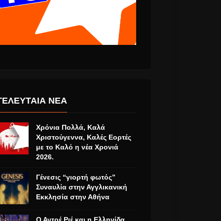
“Orphans”
Eurovision 2017….
sque”, τα
Έτσι θα εμφανιστεί
ΤΕΛΕΥΤΑΙΑ ΝΕΑ
ούδια, από
στη σκηνή η
σκο.
ελληνική αποστολή.
Χρόνια Πολλά, Καλά
Χριστούγεννα, Καλές Εορτές
με το Καλό η νέα Χρονιά
2026.
Γένεσις “γιορτή φωτός”
Συναυλία στην Αγγλικανική
Εκκλησία στην Αθήνα
Ο Αντρέ Ριέ και η Ελληνίδα