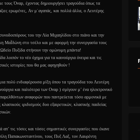
με τους Όναρ, έχοντας δημιουργήσει τραγούδια όπως τα
ζιες ερωμένες, Aν μ΄αγαπάς, και πολλά άλλα, ο Λευτέρης
συνοδοιπόρους του την Λία Μιχαηλίδου στο πιάνο και την
κη ΜαΪδώνη στο τσέλο και με αφορμή την συνεργασία τους
 Ωδείο Πυξίδα στήνουν την ομώνυμη μπάντα!
δα λοιπόν το νέο όχημα για τα καινούργια όνειρα και τις
σικές ιστορίες που θα μας αφηγηθούν !
μια πολύ ενδιαφέρουσα μίξη όπου τα τραγούδια του Λευτέρη
ινούργια και παλιότερα των Οναρ ) σμίγουν μ’ ένα ηλεκτρονικό
 παρελθόντων αναφορών που παντρεύεται τόσο αρμονικά με
ς κλασικούς ιριδισμούς δυο εξαιρετικών, κλασικής παιδείας
σικών.
ά απ’ τις τόσες και τόσες σημαντικές συνεργασίες που έκανε
ασίλη Παπακωνσταντίνου, τους Πυξ Λαξ, τον Λαυρέντη