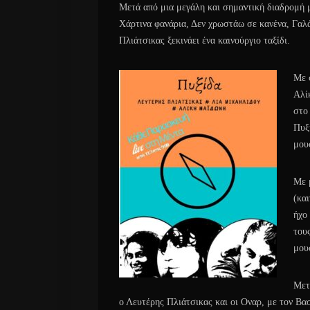
Μετά από μια μεγάλη και σημαντική διαδρομή 
Χάρτινα φανάρια, Δεν χρωστάω σε κανένα, Γαλά
Πλιάτσικας ξεκινάει ένα καινούργιο ταξίδι.
Με 
Αλί
στο
Πυξί
μου
Με 
(κα
ήχο
του
μου
Μετ
ο Λευτέρης Πλιάτσικας και οι Οναρ, με τον Β