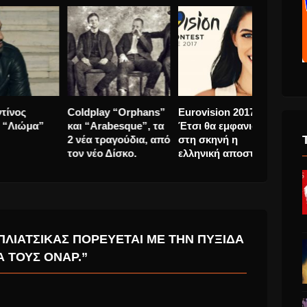
8° Διεθνές Φεστιβάλ
Κωνσταντίνος
Coldplay 
έο
Άνδρου 2022, είναι
Αργυρός “Λιώμα”
και “Arabe
εδώ !!
2 νέα τραγ
τον νέο Δί
ΠΛΙΆΤΣΙΚΑΣ ΠΟΡΕΎΕΤΑΙ ΜΕ ΤΗΝ ΠΥΞΊΔΑ
 ΤΟΥΣ ΌΝΑΡ.”