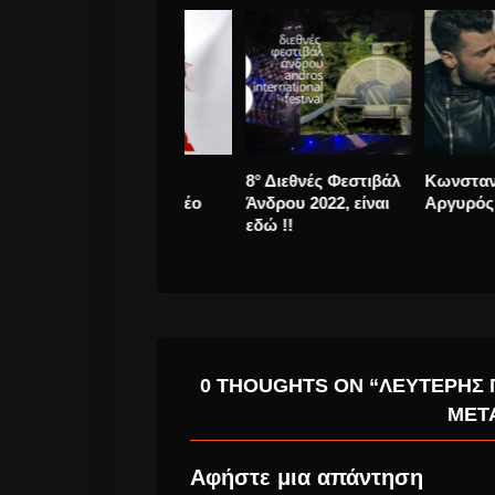
Taylor Swift στο Νο1
Άνω Κάτω
σε όλο τον κόσμο και
“Αμαρτήστε” ν
στην Ελλάδα…..
Τραγούδι.
ξανά
0 THOUGHTS ON “ΛΕΥΤΈΡΗΣ 
ΜΕΤΆ
Αφήστε μια απάντηση