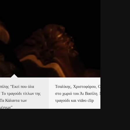
πίλης “Εκεί που όλα
Τσαλίκης, Χριστοφόρου, ONE
Eu
” Το τραγούδι τίτλων της
στο χωριό του Άι Βασίλη. Νέο
Ισ
“Τα Κάλαντα των
τραγούδι και video clip
Απ
γέννων”
Ιρ