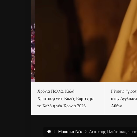
Χρόνια Πολλά, Καλά
Γένεσις “γιορ
Χριστούγεννα, Καλές Εορτές με
στην Αγγλικαν
το Καλό η νέα Χρονιά 2026.
Αθήνα
Μουσικά Νέα
Λευτέρης Πλιάτσικας πορε