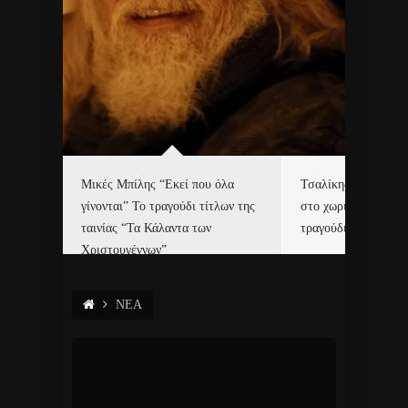
δα
Μικές Μπίλης “Εκεί που όλα
Τσαλίκης, Χριστοφ
γίνονται” Το τραγούδι τίτλων της
στο χωριό του Άι Β
ε…
ταινίας “Τα Κάλαντα των
τραγούδι και video c
Χριστουγέννων”
ΝΕΑ