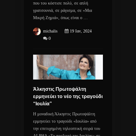
που του κόστισε πολύ, σε απλή
γρατσουνιά, σε ράγισμα, σε «Μια
Μικρή Ζημιά», όπως είναι ο …
michalis
19 Ιαν, 2024
0
Άλκηστις Πρωτοψάλτη
ερμηνεύει το νέο της τραγούδι
“Ιουλία”
Η μοναδική Άλκηστις Πρωτοψάλτη
ερμηνεύει το τραγούδι «Ιουλία» από
την επιτυχημένη τηλεοπτική σειρά του
ALPHA «Το προξενιό της Ιουλίας» σε