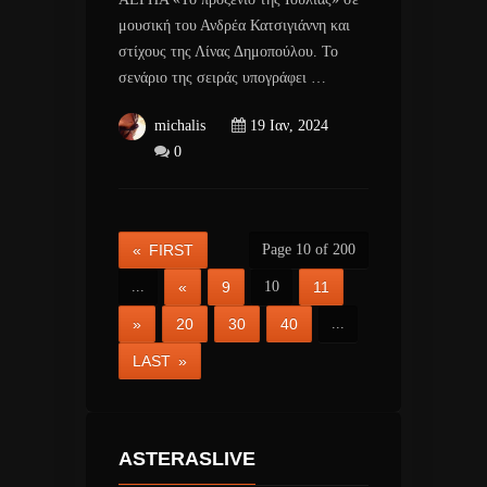
μουσική του Ανδρέα Κατσιγιάννη και
στίχους της Λίνας Δημοπούλου. Το
σενάριο της σειράς υπογράφει …
michalis
19 Ιαν, 2024
0
« FIRST
Page 10 of 200
...
«
9
10
11
»
20
30
40
...
LAST »
ASTERASLIVE