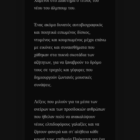
Χαμένοι στο Διάστημα ο τίτλος του
νέου του άλμπουμ του.
Ένας ακόμα δυνατός αυτοβιογραφικός
και ποιητικά ειπωμένος δίσκος,
ντυμένος και κουμπωμένος μέχρι επάνω
με εικόνες και συναισθήματα που
χάθηκαν στα πυκνά σκοτάδια των
αζήτητων, για να ξαναβρούν το δρόμο
τους σε τροχιές και γέφυρες που
δημιουργούν ζωντανές μουσικές
συνάψεις.
Λέξεις που μιλούν για τα μέσα των
ονείρων και των προσδοκιών ανθρώπων
που ήθελαν πολύ να ανακαλύψουν
νέους ελπιδοφόρους γαλαξίες και να
ζήσουν φανερά και στ΄αλήθεια κάθε
κρυφή τους επιθυμία.Πρόκειται για ένα