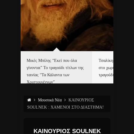
δα
Μικές Μπίλης “Εκεί που όλα
Τσαλίκης, Χριστοφ
γίνονται” Το τραγούδι τίτλων της
στο χωριό του Άι Β
ε…
ταινίας “Τα Κάλαντα των
τραγούδι και video c
Χριστουγέννων”
Μουσικά Νέα
ΚΑΙΝΟΥΡΙΟΣ
SOULNEK : ΧΑΜΕΝΟΙ ΣΤΟ ΔΙΑΣΤΗΜΑ!
ΚΑΙΝΟΥΡΙΟΣ SOULNEK