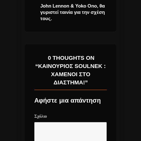
ή “Ένα
John Lennon & Yoko Ono, θα
Χρήστος Χολίδ
” το νέο
γυριστεί ταινία για την σχέση
Κρατάει” Νέο 
oClip!
τους.
Άκουσε το.
0 THOUGHTS ON
“ΚΑΙΝΟΥΡΙΟΣ SOULNEK :
ΧΑΜΕΝΟΙ ΣΤΟ
ΔΙΑΣΤΗΜΑ!”
Αφήστε μια απάντηση
Σχόλιο