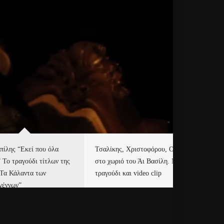
πίλης “Εκεί που όλα
Τσαλίκης, Χριστοφόρου, ONE
Eu
” Το τραγούδι τίτλων της
στο χωριό του Άι Βασίλη. Νέο
Ισ
“Τα Κάλαντα των
τραγούδι και video clip
Απ
γέννων”
Ιρ