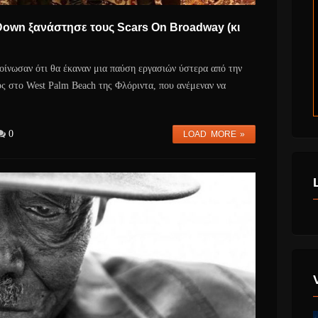
Down ξανάστησε τους Scars On Broadway (κι
οίνωσαν ότι θα έκαναν μια παύση εργασιών ύστερα από την
ς στο West Palm Beach της Φλόριντα, που ανέμεναν να
0
LOAD MORE »