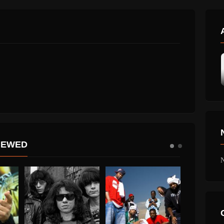
IEWED
N