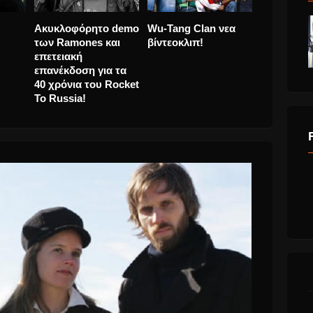
 demo
Wu-Tang Clan νεα
Robert Plant και
αι
βίντεοκλιπ!
Chrissie Hynde σε
ολοκαίνουριο single!
 τα
ocket