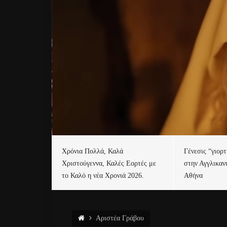
Χρόνια Πολλά, Καλά
Γένεσις “γιορ
Χριστούγεννα, Καλές Εορτές με
στην Αγγλικαν
το Καλό η νέα Χρονιά 2026.
Αθήνα
Αριστέα Γράβου