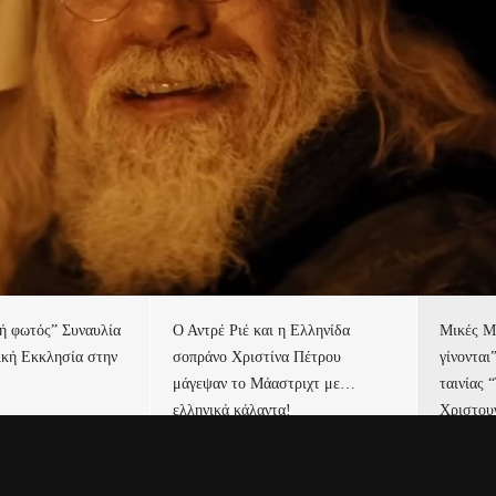
τή φωτός” Συναυλία
Ο Αντρέ Ριέ και η Ελληνίδα
Μικές Μ
ική Εκκλησία στην
σοπράνο Χριστίνα Πέτρου
γίνονται
μάγεψαν το Μάαστριχτ με…
ταινίας 
ελληνικά κάλαντα!
Χριστου