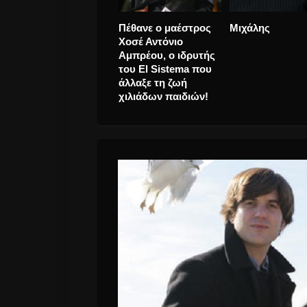
Πέθανε ο μαέστρος
Μιχάλης
Ακυκλοφόρητο
Χοσέ Αντόνιο
των Ramones κ
Αμπρέου, ο ιδρυτής
επετειακή
του El Sistema που
επανέκδοση για
άλλαξε τη ζωή
40 χρόνια του R
χιλιάδων παιδιών!
To Russia!