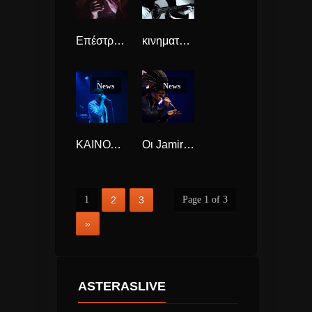
Επέστρεψαν οι Gorillaz μετά απο 6 χρόνια, με τραγούδι κατά του Ντόναλντ Τραμπ (VideoClip)
κινηματογραφική βιογραφία του Django Reinhardt
News
News
ΚΑΙΝΟΥΡΙΟΣ SOULNEK : ΧΑΜΕΝΟΙ ΣΤΟ ΔΙΑΣΤΗΜΑ!
Οι Jamiroquai το καλοκαίρι στην Αθήνα!
1
2
3
Page 1 of 3
»
ASTERASLIVE