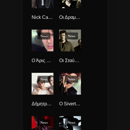
Nick Cave & The Bad Seeds : Έρχονται!
Οι Δραμαμίνη μας το λένε, «Όταν Δίπλα Μου Δεν Ήταν Κανείς»
News
News
Ο Άρις Πετράκης ξεκινά «Ως Το Τέρμα»
Οι Σταύρος Σιόλας και Μανώλης Μητσιάς αφιερώνουν ένα τραγούδι στη «Μάνα»
News
News
Δήμητρα Γαλάνη και Ευστάθιος Δράκος νέο Αλμπουμ “Το Βαλς Των Χαμένων Μετά” Άκουσε το!!
Ο Sivert Hoyem ανάμεσα στα μεγάλα ονόματα του Rockwave Festival 2017
News
News