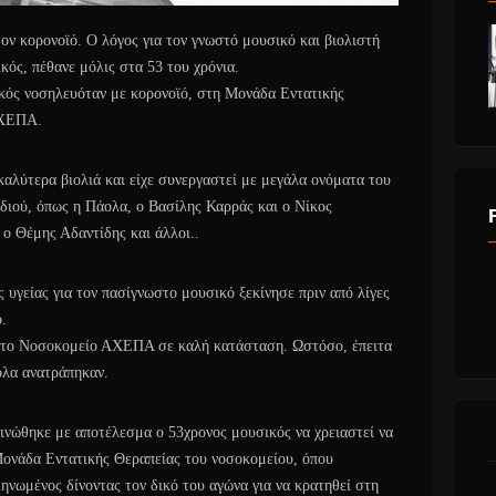
ον κορονοϊό. Ο λόγος για τον γνωστό μουσικό και βιολιστή
ός, πέθανε μόλις στα 53 του χρόνια.
κός νοσηλευόταν με κορονοϊό, στη Μονάδα Εντατικής
ΑΧΕΠΑ.
καλύτερα βιολιά και είχε συνεργαστεί με μεγάλα ονόματα του
διού, όπως η Πάολα, ο Βασίλης Καρράς και ο Νίκος
ο Θέμης Αδαντίδης και άλλοι..
ς υγείας για τον πασίγνωστο μουσικό ξεκίνησε πριν από λίγες
.
στο Νοσοκομείο ΑΧΕΠΑ σε καλή κατάσταση. Ωστόσο, έπειτα
όλα ανατράπηκαν.
εινώθηκε με αποτέλεσμα ο 53χρονος μουσικός να χρειαστεί να
Μονάδα Εντατικής Θεραπείας του νοσοκομείου, όπου
ηνωμένος δίνοντας τον δικό του αγώνα για να κρατηθεί στη