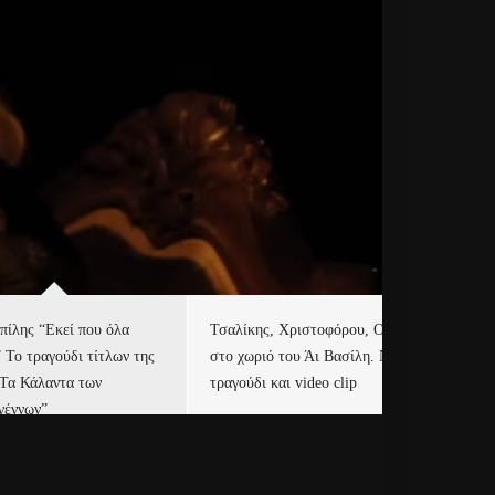
πίλης “Εκεί που όλα
Τσαλίκης, Χριστοφόρου, ONE
Eu
” Το τραγούδι τίτλων της
στο χωριό του Άι Βασίλη. Νέο
Ισ
“Τα Κάλαντα των
τραγούδι και video clip
Απ
γέννων”
Ιρ