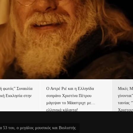
τή φωτός” Συναυλία
Ο Αντρέ Ριέ και η Ελληνίδα
Μικές Μ
ική Εκκλησία στην
σοπράνο Χριστίνα Πέτρου
γίνονται
μάγεψαν το Μάαστριχτ με…
ταινίας 
ελληνικά κάλαντα!
Χριστου
α 53 του, ο μεγάλος μουσικός και Βιολιστής