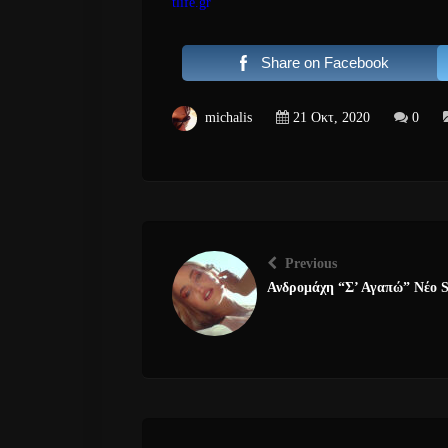
tlife.gr
Share on Facebook
michalis
21 Οκτ, 2020
0
Previous
Ανδρομάχη “Σ’ Αγαπώ” Νέο S