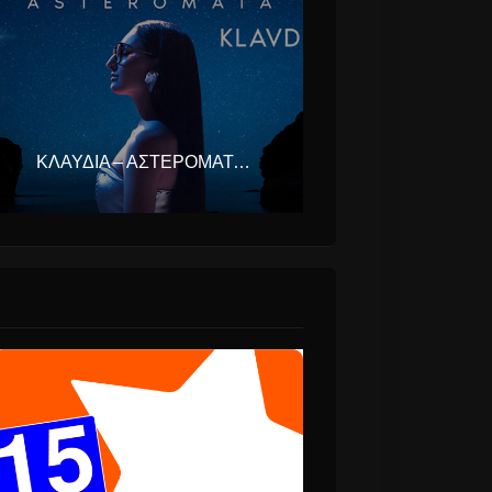
ΚΛΑΥΔΊΑ – ΑΣΤΕΡΟΜΆΤΑ (EUROVISION ΕΛΛΆΔΑ 2025)
ρητοι
Emma Shapplin τον
Σεπτέμβριο στο
Θέατρο Γης, στην
Θεσσαλονίκη.