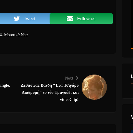
Tweet
Follow us
Μουσικά Νέα
Next
ingle.
Δέσποινας Βανδή “Ένα Τσιγάρο
Διαδρομή” το νέο Τραγούδι και
videoClip!