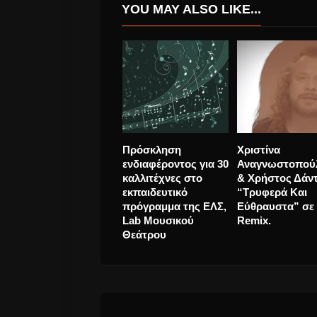
YOU MAY ALSO LIKE...
Halsey “Manic” Νέο
Γιάννης Τόλμης
άλμπουμ.
“Έρωτας Είναι”
Τραγούδι.