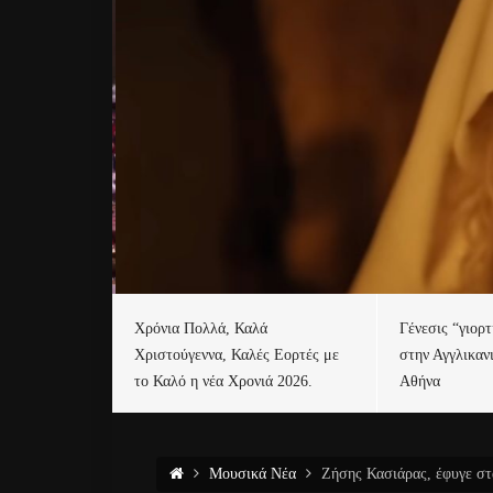
Χρόνια Πολλά, Καλά
Γένεσις “γιορ
Χριστούγεννα, Καλές Εορτές με
στην Αγγλικαν
το Καλό η νέα Χρονιά 2026.
Αθήνα
Μουσικά Νέα
Ζήσης Κασιάρας, έφυγε στ