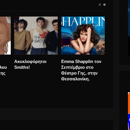
Πρόσκληση
Χριστίνα
Ακυκλοφό
 νέο
ενδιαφέροντος για 30
Αναγνωστοπούλου
Smiths!
καλλιτέχνες στο
& Χρήστος Δάντης
εκπαιδευτικό
“Τρυφερά Και
πρόγραμμα της ΕΛΣ,
Εύθραυστα” σε
Lab Μουσικού
Remix.
Θεάτρου