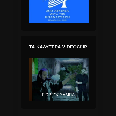
ΤΑ ΚΑΛΎΤΕΡΑ VIDEOCLIP
ΔΉΜΟΣ ΑΝΑΣΤΑΣΙΆΔΗΣ – ΝΑ ΜΟΥ ΕΞΗΓΉΣΕΙΣ
ΓΙΏΡΓΟΣ ΣΑΜΠΆΝΗΣ & ΠΆΝΟΣ ΚΑΤΣΙΜΊΧΑΣ – ΑΥΤΌ ΠΟΥ ΑΓΑΠΆΣ