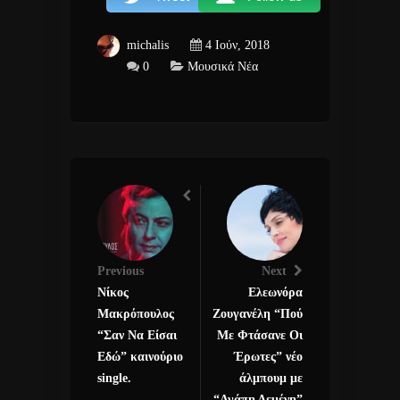
michalis
4 Ιούν, 2018
0
Μουσικά Νέα
Previous
Next
Νίκος
Ελεωνόρα
Μακρόπουλος
Ζουγανέλη “Πού
“Σαν Να Είσαι
Με Φτάσανε Οι
Εδώ” καινούριο
Έρωτες” νέο
single.
άλμπουμ με
“Αγάπη Δεμένη”