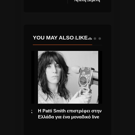
YOU MAY ALSO LIKE...
ος & Βασίλης
Η Patti Smith επιστρέφει στην
Demy “Too Lat
ου “Κάποια
Ελλάδα για ένα μοναδικό live
lip