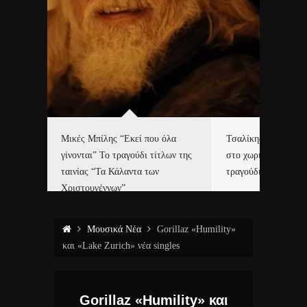
δα
Μικές Μπίλης “Εκεί που όλα
Τσαλίκης, Χριστοφ
γίνονται” Το τραγούδι τίτλων της
στο χωριό του Άι Β
ε…
ταινίας “Τα Κάλαντα των
τραγούδι και video c
Χριστουγέννων”
Μουσικά Νέα
Gorillaz «Humility»
και «Lake Zurich» νέα singles
Gorillaz «Humility» και