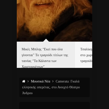
δα
Μικές Μπίλης “Εκεί που όλα
Τσαλίκης, Χριστοφ
γίνονται” Το τραγούδι τίτλων της
στο χωριό του Άι Β
ε…
ταινίας “Τα Κάλαντα των
τραγούδι και video c
Χριστουγέννων”
Μουσικά Νέα
Camerata: Γκαλά
ελληνικής οπερέτας, στο Ανοιχτό Θέατρο
Άνδρου