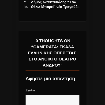
αι έτοιμοι να
Δήμος Αναστασιάδης “Ένα
Δημήτρης Κα
ο τους single.
Θέλω Μπορεί” νέο Τραγούδι.
“Αδιαφορώ” ν
0 THOUGHTS ON
“CAMERATA: ΓΚΑΛΆ
ΕΛΛΗΝΙΚΉΣ ΟΠΕΡΈΤΑΣ,
ΣΤΟ ΑΝΟΙΧΤΌ ΘΈΑΤΡΟ
ΆΝΔΡΟΥ”
Αφήστε μια απάντηση
Σχόλιο