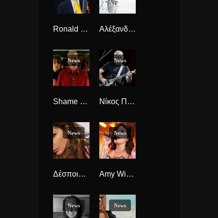
Ronald Levin Carter η ζωή του μπασίστα της τζάζ που έκανε τις περισσότερες ηχογραφήσεις στον Κόσμο.
Αλέξανδρος Αντωνίου νέο Single “Ιχθύς”
News
News
Shame έρχονται τον Δεκέμβριο ξανά στην Αθήνα.
Νίκος Πορτοκάλογλου και Νίκος Σταμούλος κάνουν συναυλίες για τους πυρόπληκτους της Βόρειας Εύβοιας
News
News
Δέσποινα Βανδή “Ο Φίλος” νέο τραγούδι.
Amy Winehouse η νέα τηλεοπτική σειρά για τη ζωή της.
News
News