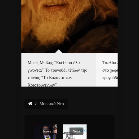
δα
Μικές Μπίλης “Εκεί που όλα
Τσαλίκης, Χριστοφ
γίνονται” Το τραγούδι τίτλων της
στο χωριό του Άι Β
ε…
ταινίας “Τα Κάλαντα των
τραγούδι και video c
Χριστουγέννων”
Μουσικά Νέα
News
News