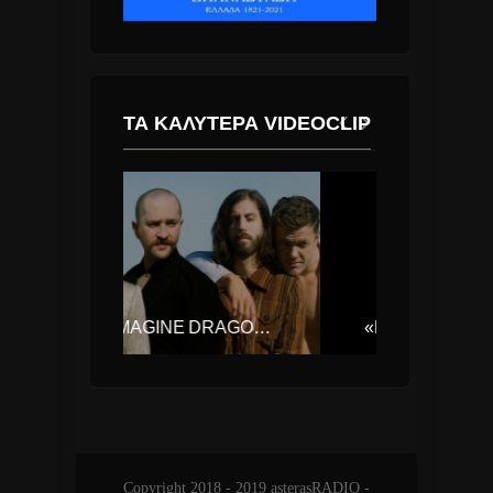
ΤΑ ΚΑΛΎΤΕΡΑ VIDEOCLIP
IMAGINE DRAGONS “MERCURY – ACT 1” ΝΈΟ ΆΛΜΠΟΥΜ.
«ΜΙΣΉ ΚΑΡΔΙΆ» – ΔΕΊΤΕ ΤΟ ΝΈΟ SEXY VIDEO CLIP ΤΗΣ ΈΛΕΝΑΣ ΠΑΠΑΡΊΖΟΥ!
Copyright 2018 - 2019 asterasRADIO -