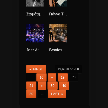
Σταμάτης Κόκοτας έφυγε από κοντά μας ο μεγάλος τραγουδιστής
Γιάννα Τερζή “Σελήνη” Νέο τραγούδι.
News
News
Jazz At Lincoln Center έρχεται η διάσημη ορχήστρα και παίζει την ιστορία της τζαζ στο Ηρώδειο.
Beatles. Ξανά κυκλοφορεί το Revolver τους, με ακυκλοφόρητο υλικό.
« FIRST
Page 20 of 200
...
10
«
19
20
21
»
30
40
50
...
LAST »