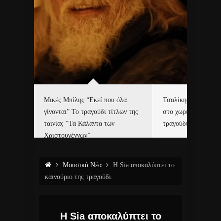
δα
Μικές Μπίλης “Εκεί που όλα
Τσαλίκης, Χριστοφ
γίνονται” Το τραγούδι τίτλων της
στο χωριό του Άι Β
ε…
ταινίας “Τα Κάλαντα των
τραγούδι και video c
Χριστουγέννων”
Μουσικά Νέα
Η Sia αποκαλύπτει το
καινούριο της τραγούδι.
Η Sia αποκαλύπτει το