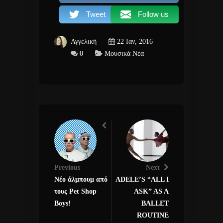
Tweet
Follow us
Αγγελική
22 Ιαν, 2016
0
Μουσικά Νέα
Previous
Next
Νέο άλμπουμ από
ADELE’S “ALL I
τους Pet Shop
ASK” AS A
Boys!
BALLET
ROUTINE