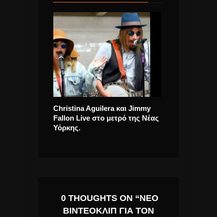
 Aguilera και Jimmy
Αμαρυλλίς Το come back της
Depec
ve στο μετρό της Νέας
και το τραγούδι που θα
Fores
προκαλέσει πάταγο
Traile
0 THOUGHTS ON “ΝΈΟ
ΒΙΝΤΕΟΚΛΊΠ ΓΙΑ ΤΟΝ