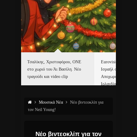
όλα
Τσαλίκης, Χριστοφόρου, ONE
Eurovision 2026. Κα
λων της
στο χωριό του Άι Βασίλη. Νέο
Ισραήλ στον διαγων
τραγούδι και video clip
Αποχωρούν Ισπανία,
Ιρλανδία και Σλοβεν
Μουσικά Νέα
Νέο βιντεοκλίπ για
τον Neil Young!
Νέο βιντεοκλίπ για τον