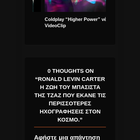
λήνη” Νέο
Coldplay “Higher Power” νέο
Και οι Muse το
VideoClip
Αθήνα
0 THOUGHTS ON
“RONALD LEVIN CARTER
Η ΖΩΉ ΤΟΥ ΜΠΑΣΊΣΤΑ
ΤΗΣ ΤΖΆΖ ΠΟΥ ΈΚΑΝΕ ΤΙΣ
ΠΕΡΙΣΣΌΤΕΡΕΣ
ΗΧΟΓΡΑΦΉΣΕΙΣ ΣΤΟΝ
ΚΌΣΜΟ.”
Αφήστε μια απάντηση