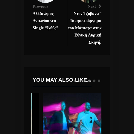
Previous
Next
Αλέξανδρος
“Ντον Τζοβάννι”
Αντωνίου νέο
Το αριστούργημα
Single “Ιχθύς”
του Μότσαρτ στην
Εθνική Λυρική
Σκηνή.
YOU MAY ALSO LIKE...