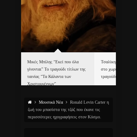
δα
Μικές Μπίλης “Εκεί που όλα
Τσαλίκης, Χριστοφ
γίνονται” Το τραγούδι τίτλων της
στο χωριό του Άι Β
ε…
ταινίας “Τα Κάλαντα των
τραγούδι και video c
Χριστουγέννων”
Μουσικά Νέα
Ronald Levin Carter η
ζωή του μπασίστα της τζάζ που έκανε τις
περισσότερες ηχογραφήσεις στον Κόσμο.