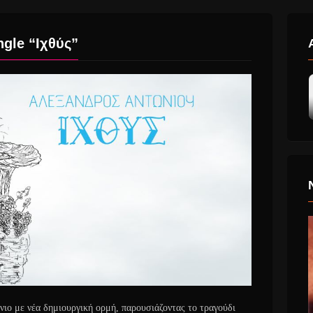
gle “Ιχθύς”
ιο με νέα δημιουργική ορμή, παρουσιάζοντας το τραγούδι