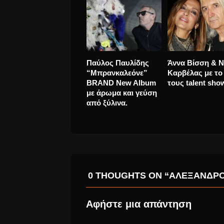
Παύλος Παυλίδης
Άννα Βίσση & Ν
“Μπρανκαλεόνε”
Καρβέλας με το
BRAND New Album
τους talent sho
με άρωμα και γεύση
από ξύλινα.
0 THOUGHTS ON “ΑΛΈΞΑΝΔΡΟΣ
Αφήστε μια απάντηση