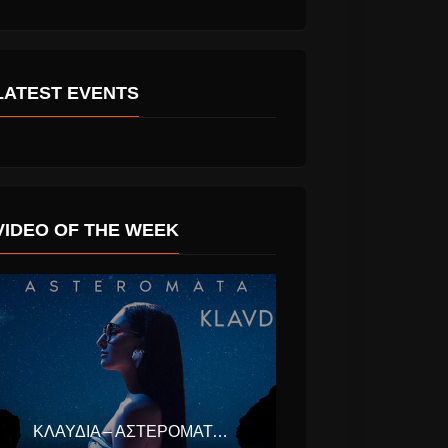
LATEST EVENTS
άλ
Τζίμης Πανούσης
υ “Η Σύρα
Έφυγε από τη ζωή
ου
σε ηλικία 63 ετών.
η”
θηκε!
VIDEO OF THE WEEK
ΚΛΑΥΔΊΑ – ΑΣΤΕΡΟΜΆΤΑ (EUROVISION ΕΛΛΆΔΑ 2025)