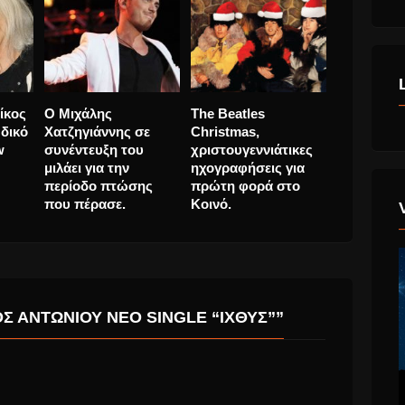
ίκος
Ο Μιχάλης
The Beatles
6ο Φεστιβ
 δικό
Χατζηγιάννης σε
Christmas,
Ρεμπέτικο
w
συνέντευξη του
χριστουγεννιάτικες
του Μάρκ
μιλάει για την
ηχογραφήσεις για
Βαμβακάρ
περίοδο πτώσης
πρώτη φορά στο
Ολοκληρώ
που πέρασε.
Κοινό.
 ΑΝΤΩΝΊΟΥ ΝΈΟ SINGLE “ΙΧΘΎΣ””