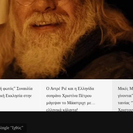
τή φωτός” Συναυλία
Ο Αντρέ Ριέ και η Ελληνίδα
Μικές Μ
ική Εκκλησία στην
σοπράνο Χριστίνα Πέτρου
γίνονται
μάγεψαν το Μάαστριχτ με…
ταινίας 
ελληνικά κάλαντα!
Χριστου
ingle “Ιχθύς”