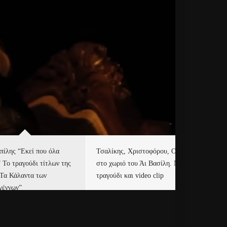
πίλης “Εκεί που όλα
Τσαλίκης, Χριστοφόρου, ONE
Eu
” Το τραγούδι τίτλων της
στο χωριό του Άι Βασίλη. Νέο
Ισ
“Τα Κάλαντα των
τραγούδι και video clip
Απ
γέννων”
Ιρ