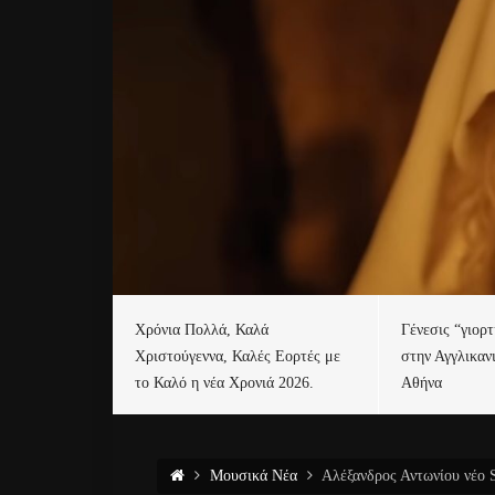
Χρόνια Πολλά, Καλά
Γένεσις “γιορ
Χριστούγεννα, Καλές Εορτές με
στην Αγγλικαν
το Καλό η νέα Χρονιά 2026.
Αθήνα
Μουσικά Νέα
Αλέξανδρος Αντωνίου νέο S