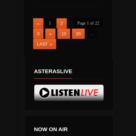
«
1
2
Page 1 of 22
3
»
10
20
...
LAST »
ASTERASLIVE
NOW ON AIR