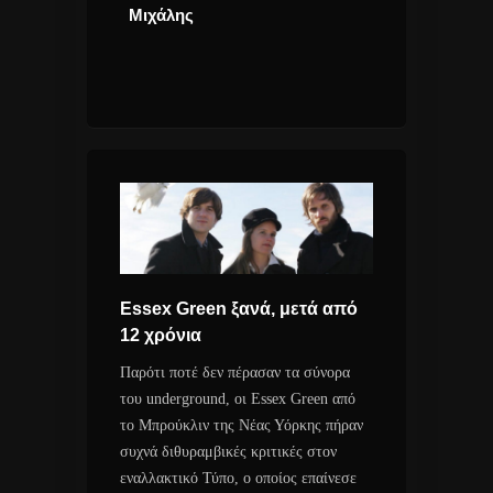
ος Χοσέ
Μιχάλης
Ακυκλοφόρητ
 ο ιδρυτής
Ramones και ε
ου άλλαξε τη
επανέκδοση γι
διών!
του Rocket To
Essex Green ξανά, μετά από
12 χρόνια
Παρότι ποτέ δεν πέρασαν τα σύνορα
του underground, οι Essex Green από
το Μπρούκλιν της Νέας Υόρκης πήραν
συχνά διθυραμβικές κριτικές στον
εναλλακτικό Τύπο, ο οποίος επαίνεσε