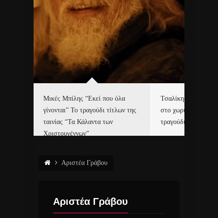
δα
Μικές Μπίλης “Εκεί που όλα
Τσαλίκης, Χριστοφ
γίνονται” Το τραγούδι τίτλων της
στο χωριό του Άι Β
ε…
ταινίας “Τα Κάλαντα των
τραγούδι και video c
Χριστουγέννων”
Αριστέα Γράβου
Αριστέα Γράβου