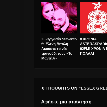
Η Δέσποινα Βανδή
Evanescence «B
σε λίγες ημέρες με το
Me To Life» σε 
νέο single «Πέρασα
έκδοση, στον
Να Δω»
τέταρτο δίσκο τ
0 THOUGHTS ON “ESSEX GREE
Αφήστε μια απάντηση