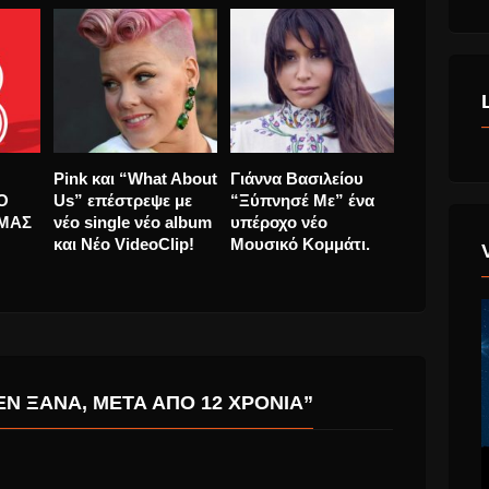
ring
Συνεργασία Stavento
8 ΧΡΟΝΙΑ
Pink και “
νέα
ft. Ελένη Βιτάλη.
ASTERASRADIO
Us” επέστ
Ακούστε το νέο
92FM! ΧΡΟΝΙΑ ΜΑΣ
νέο single
ους.
τραγούδι τους «Το
ΠΟΛΛΑ!
και Νέο Vi
Μαντήλι»
N ΞΑΝΆ, ΜΕΤΆ ΑΠΌ 12 ΧΡΌΝΙΑ”