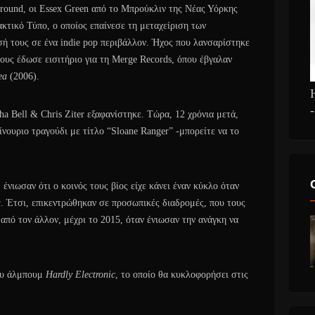
round, οι Essex Green από το Μπρούκλιν της Νέας Υόρκης
κτικό Τύπο, ο οποίος επαίνεσε τη μεταχείριση των
ή τους σε ένα indie pop περιβάλλον. Ήχος που λανσαρίστηκε
ους έδωσε εισιτήριο για τη Merge Records, όπου έβγαλαν
ea
(2006).
ha Bell & Chris Ziter εξαφανίστηκε. Τώρα, 12 χρόνια μετά,
νουριο τραγούδι με τίτλο “Sloane Ranger” -μπορείτε να το
νιωσαν ότι ο κοινός τους βίος είχε κάνει έναν κύκλο όταν
a
. Έτσι, επικεντρώθηκαν σε προσωπικές διαδρομές, που τους
από τον άλλον, μέχρι το 2015, όταν ένιωσαν την ανάγκη να
έου άλμπουμ
Hardly Electronic
, το οποίο θα κυκλοφορήσει στις