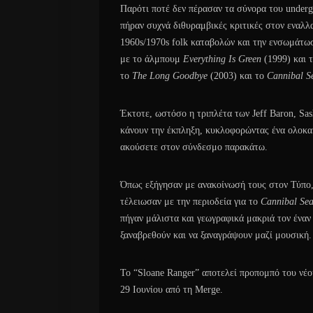
Παρότι ποτέ δεν πέρασαν τα σύνορα του underg
πήραν συχνά διθυραμβικές κριτικές στον εναλλα
1960s/1970s folk καταβολών και την ενσωμάτωσ
με το άλμπουμ
Everything Is Green
(1999) και τ
το
The Long Goodbye
(2003) και το
Cannibal S
Έκτοτε, ωστόσο η τριπλέτα των Jeff Baron, Sas
κάνουν την έκπληξη, κυκλοφορώντας ένα ολοκαί
ακούσετε στον σύνδεσμο παρακάτω.
Όπως εξήγησαν με ανακοίνωσή τους στον Τύπο, έ
τέλειωσαν με την περιοδεία για το
Cannibal Se
πήγαν μάλιστα και γεωγραφικά μακριά τον έναν 
ξαναβρεθούν και να ξαναγράψουν μαζί μουσική.
Το “Sloane Ranger” αποτελεί προπομπό του ν
29 Ιουνίου από τη Merge.