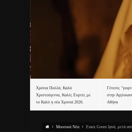
Χρόνια Πολλά, Καλά
Γένεσις “γιορ
Χριστούγεννα, Καλές Εορτές με
στην Αγγλικαν
το Καλό η νέα Χρονιά 2026.
Αθήνα
Μουσικά Νέα
Essex Green ξανά, μετά απ