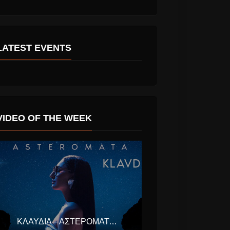
LATEST EVENTS
What About
Γιάννα Βασιλείου
ρεψε με
“Ξύπνησέ Με” ένα
 νέο album
υπέροχο νέο
deoClip!
Μουσικό Κομμάτι.
VIDEO OF THE WEEK
ΚΛΑΥΔΊΑ – ΑΣΤΕΡΟΜΆΤΑ (EUROVISION ΕΛΛΆΔΑ 2025)