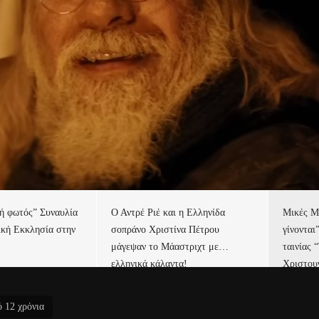
τή φωτός” Συναυλία
Ο Αντρέ Ριέ και η Ελληνίδα
Μικές Μ
ική Εκκλησία στην
σοπράνο Χριστίνα Πέτρου
γίνονται
μάγεψαν το Μάαστριχτ με…
ταινίας 
ελληνικά κάλαντα!
Χριστου
ό 12 χρόνια