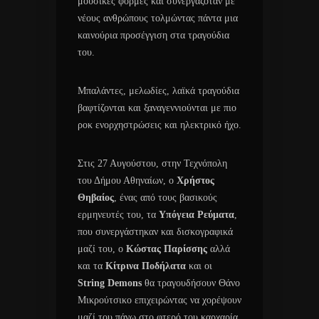
μουσικές φόρμες και συνεργαζόταν με
νέους ανθρώπους τολμώντας πάντα μια
καινούρια προσέγγιση στα τραγούδια
του.
Μπαλάντες, μελωδίες, λαϊκά τραγούδια
βαφτίζονται και ξαναγεννιούνται με πιο
ροκ ενορχηστρώσεις και ηλεκτρικό ήχο.
Στις 27 Αυγούστου, στην Τεχνόπολη
του Δήμου Αθηναίων, ο
Χρήστος
Θηβαίος
, ένας από τους βασικούς
ερμηνευτές του, τα
Υπόγεια Ρεύματα
,
που συνεργάστηκαν και δισκογραφικά
μαζί του, ο
Κώστας Παρίσσης
αλλά
και τα
Κίτρινα Ποδήλατα
και οι
String Demons
θα τραγουδήσουν Θάνο
Μικρούτσικο επιχειρώντας να χορέψουν
μαζί του πάνω στο φτερό του καρχαρία