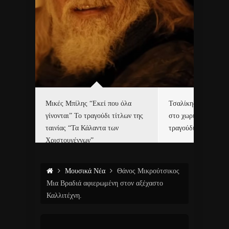
δα
Μικές Μπίλης “Εκεί που όλα
Τσαλίκης, Χριστοφ
γίνονται” Το τραγούδι τίτλων της
στο χωριό του Άι Β
ε…
ταινίας “Τα Κάλαντα των
τραγούδι και video c
Χριστουγέννων”
Μουσικά Νέα
Θάνος Μικρούτσικος
Μια Βραδιά αφιερωμένη στον αξέχαστο
Καλλιτέχνη.