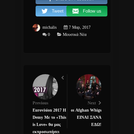
Tweet
Follow us
michalis
7 Μαρ, 2017
0
Μουσικά Νέα
Previous
Next
Eurovision 2017 Η
οι Afghan Whigs
Demy Με το «This
ΕΙΝΑΙ ΞΑΝΑ
is Love» θα μας
ΕΔΩ!
εκπροσωπήσει