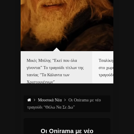
δα
Μικές Μπίλης “Εκεί που όλα
Τσαλίκης, Χριστοφ
γίνονται” Το τραγούδι τίτλων της
στο χωριό του Άι Β
ε…
ταινίας “Τα Κάλαντα των
τραγούδι και video c
Χριστουγέννων”
Μουσικά Νέα
Οι Onirama με νέο
τραγούδι “Θέλω Να Σε Δω”
Οι Onirama με νέο