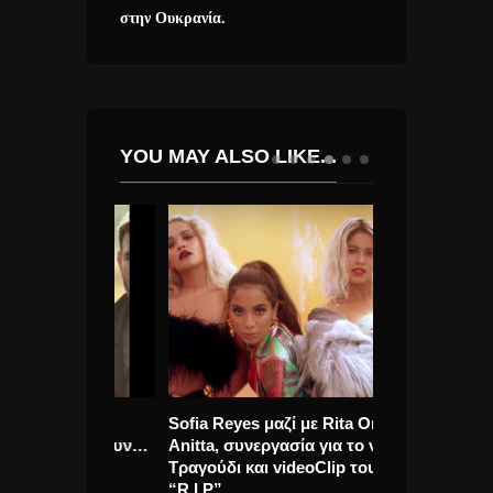
στην Ουκρανία.
YOU MAY ALSO LIKE...
ς και
Sofia Reyes μαζί με Rita Ora &
“My Name Is T
 φτιάχνουν…
Anitta, συνεργασία για το νέο
μουσική
Τραγούδι και videoClip του
ideo)
“R.I.P”