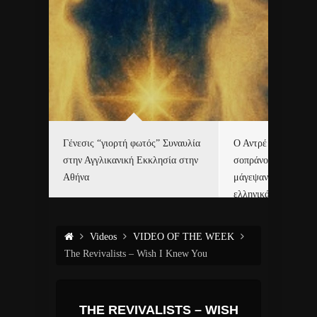
Γένεσις “γιορτή φωτός” Συναυλία
Ο Αντρέ Ριέ και η Ε
τές με
στην Αγγλικανική Εκκλησία στην
σοπράνο Χριστίνα 
6.
Αθήνα
μάγεψαν το Μάαστρ
ελληνικά κάλαντα!
Videos
VIDEO OF THE WEEK
The Revivalists – Wish I Knew You
THE REVIVALISTS – WISH