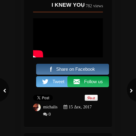
I KNEW YOU
|
782 views
Share on Facebook
Tweet
Follow us
michalis
15 Δεκ, 2017
0