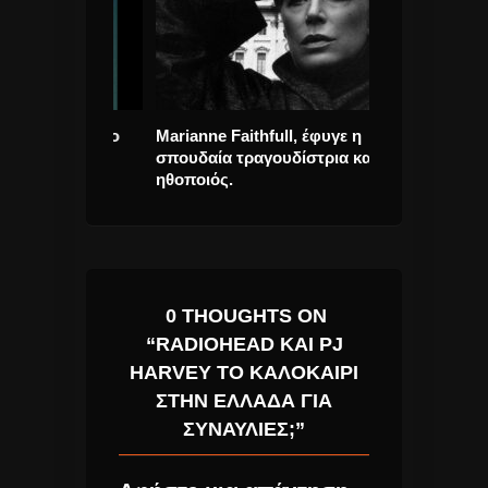
υσιάζει το
Marianne Faithfull, έφυγε η
Η Εσωτερική 
anne» &
σπουδαία τραγουδίστρια και
μουσικής και 
21/10
ηθοποιός.
ζωής!
0 THOUGHTS ON
“RADIOHEAD ΚΑΙ PJ
HARVEY ΤΟ ΚΑΛΟΚΑΊΡΙ
ΣΤΗΝ ΕΛΛΆΔΑ ΓΙΑ
ΣΥΝΑΥΛΊΕΣ;”