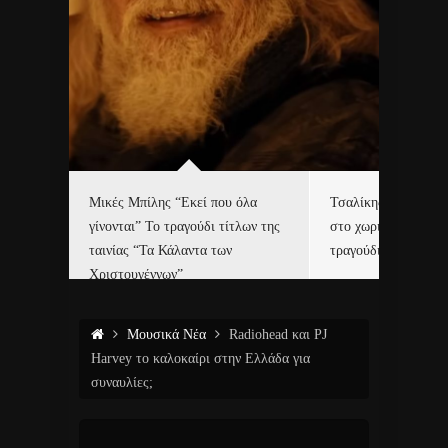
δα
Μικές Μπίλης “Εκεί που όλα
Τσαλίκης, Χριστοφ
γίνονται” Το τραγούδι τίτλων της
στο χωριό του Άι Β
ε…
ταινίας “Τα Κάλαντα των
τραγούδι και video c
Χριστουγέννων”
Μουσικά Νέα
Radiohead και PJ
Harvey το καλοκαίρι στην Ελλάδα για
συναυλίες;