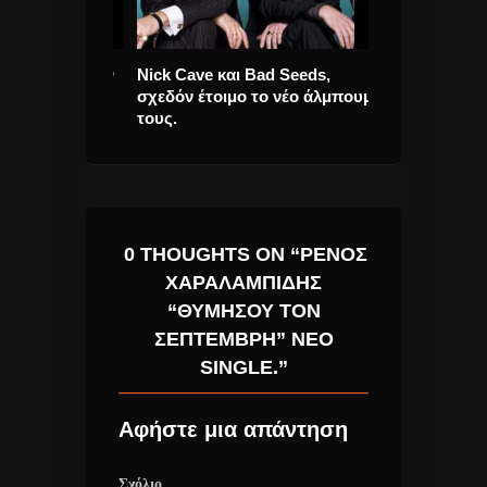
ται ότι ήταν
Nick Cave και Bad Seeds,
Migos… μόνο ο
τερα
σχεδόν έτοιμο το νέο άλμπουμ
εμπόδιο τους.
τους.
0 THOUGHTS ON “ΡΈΝΟΣ
ΧΑΡΑΛΑΜΠΊΔΗΣ
“ΘΥΜΉΣΟΥ ΤΟΝ
ΣΕΠΤΈΜΒΡΗ” ΝΈΟ
SINGLE.”
Αφήστε μια απάντηση
Σχόλιο