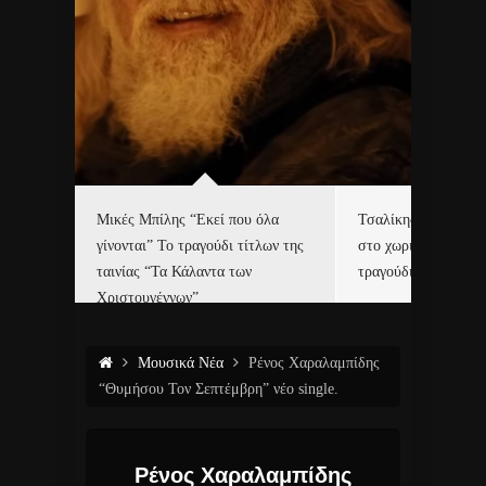
δα
Μικές Μπίλης “Εκεί που όλα
Τσαλίκης, Χριστοφ
γίνονται” Το τραγούδι τίτλων της
στο χωριό του Άι Β
ε…
ταινίας “Τα Κάλαντα των
τραγούδι και video c
Χριστουγέννων”
Μουσικά Νέα
Ρένος Χαραλαμπίδης
“Θυμήσου Τον Σεπτέμβρη” νέο single.
Ρένος Χαραλαμπίδης