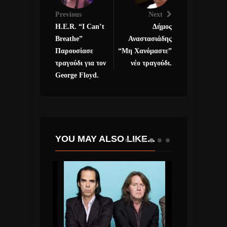
Previous
Next
H.E.R. “I Can’t
Δήμος
Breathe”
Αναστασιάδης
Παρουσίασε
“Μη Χανόμαστε”
τραγούδι για τον
νέο τραγούδι.
George Floyd.
YOU MAY ALSO LIKE...