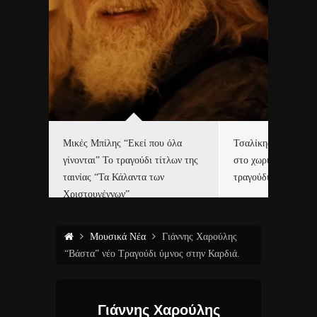
δα
Μικές Μπίλης “Εκεί που όλα
Τσαλίκης, Χριστοφ
γίνονται” Το τραγούδι τίτλων της
στο χωριό του Άι Β
ε…
ταινίας “Τα Κάλαντα των
τραγούδι και video c
Χριστουγέννων”
Μουσικά Νέα
Γιάννης Χαρούλης
“Βάστα” νέο Τραγούδι ύμνος στην Καρδιά.
Γιάννης Χαρούλης