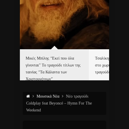
δα
Μικές Μπίλης “Εκεί που όλα
Τσαλίκης, Χριστοφ
γίνονται” Το τραγούδι τίτλων της
στο χωριό του Άι Β
ε…
ταινίας “Τα Κάλαντα των
τραγούδι και video c
Χριστουγέννων”
Μουσικά Νέα
Νέο τραγούδι
Coldplay feat Beyoncé – Hymn For The
Weekend