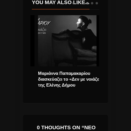
YOU MAY ALSO LIKE...
58 ετών ο
Μαριάννα Παπαμακαρίου
All I Want For
 πιανίστας
διασκεύαζει το «Δεν με νοιάζει»
της Mariah C
The Bad
της Ελένης Δήμου
στο Νο1 του Bi
0 THOUGHTS ON “ΝΈΟ