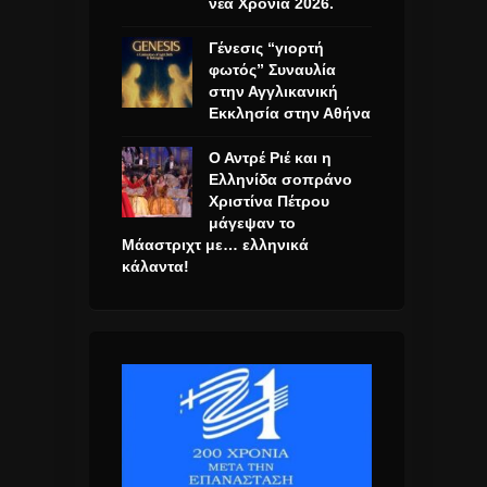
νέα Χρονιά 2026.
Γένεσις “γιορτή
φωτός” Συναυλία
στην Αγγλικανική
Εκκλησία στην Αθήνα
Ο Αντρέ Ριέ και η
Ελληνίδα σοπράνο
Χριστίνα Πέτρου
μάγεψαν το
Μάαστριχτ με… ελληνικά
κάλαντα!