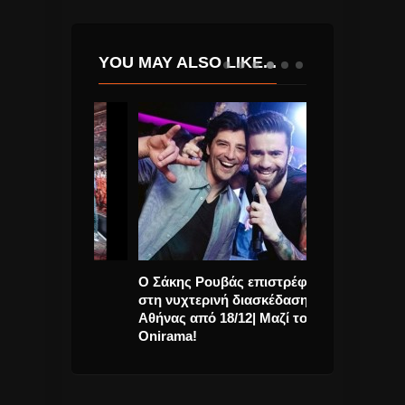
YOU MAY ALSO LIKE...
νται στο
Ο Σάκης Ρουβάς επιστρέφει
Αμαρυλλίς “Μ
ου 2026
στη νυχτερινή διασκέδαση της
τραγούδι και v
Αθήνας από 18/12| Μαζί του οι
Onirama!