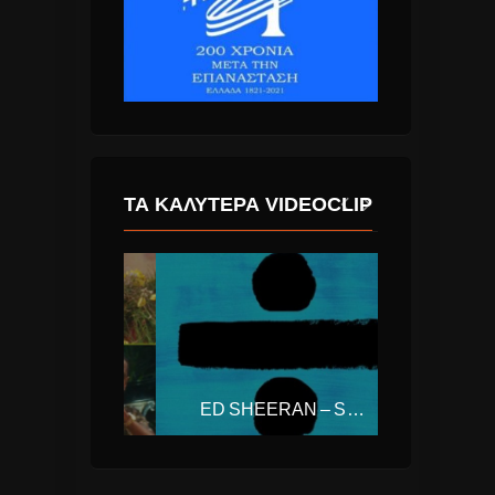
ΤΑ ΚΑΛΎΤΕΡΑ VIDEOCLIP
CALVIN HARRIS – FEELS (FT. PHARRELL WILLIAMS, KATY PERRY, BIG SEAN)
ED SHEERAN – SHAPE OF YOU