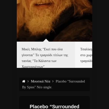
δα
Μικές Μπίλης “Εκεί που όλα
Τσαλίκης, Χριστοφ
γίνονται” Το τραγούδι τίτλων της
στο χωριό του Άι Β
ε…
ταινίας “Τα Κάλαντα των
τραγούδι και video c
Χριστουγέννων”
Μουσικά Νέα
Placebo “Surrounded
By Spies” Νέο single.
Placebo “Surrounded