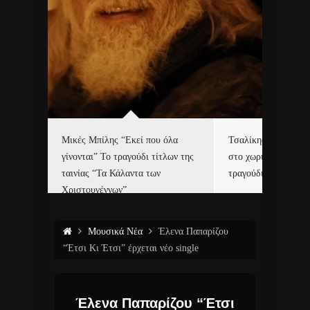
δα
Μικές Μπίλης “Εκεί που όλα
Τσαλίκης, Χριστοφ
γίνονται” Το τραγούδι τίτλων της
στο χωριό του Άι Β
ε…
ταινίας “Τα Κάλαντα των
τραγούδι και video c
Χριστουγέννων”
Μουσικά Νέα
Έλενα Παπαρίζου
“Έτσι Κι Έτσι” έρχεται νέο single
Έλενα Παπαρίζου “Έτσι