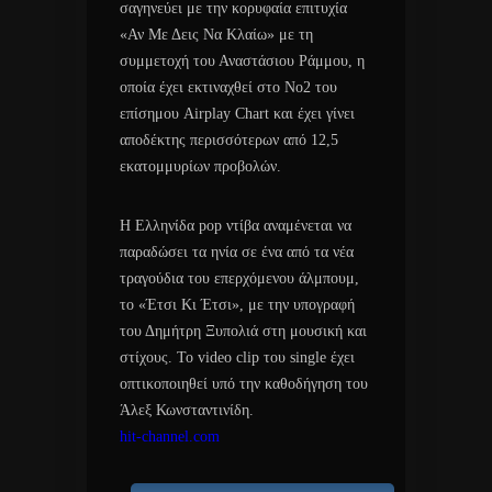
σαγηνεύει με την κορυφαία επιτυχία
«Αν Με Δεις Να Κλαίω» με τη
συμμετοχή του Αναστάσιου Ράμμου, η
οποία έχει εκτιναχθεί στο Νο2 του
επίσημου Airplay Chart και έχει γίνει
αποδέκτης περισσότερων από 12,5
εκατομμυρίων προβολών.
H Ελληνίδα pop ντίβα αναμένεται να
παραδώσει τα ηνία σε ένα από τα νέα
τραγούδια του επερχόμενου άλμπουμ,
το «Έτσι Κι Έτσι», με την υπογραφή
του Δημήτρη Ξυπολιά στη μουσική και
στίχους. To video clip του single έχει
οπτικοποιηθεί υπό την καθοδήγηση του
Άλεξ Κωνσταντινίδη.
hit-channel.com