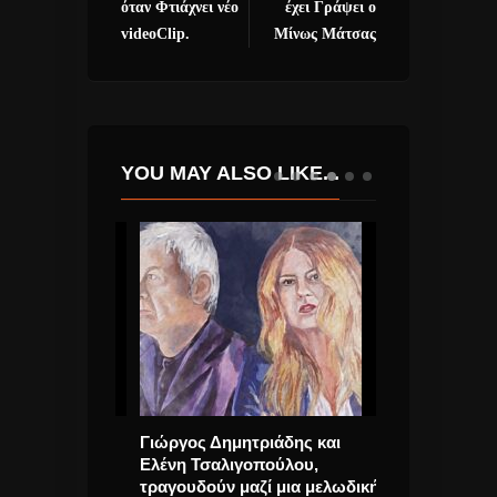
όταν Φτιάχνει νέο
έχει Γράψει ο
videoClip.
Μίνως Μάτσας
YOU MAY ALSO LIKE...
ssic Rock”
Γιώργος Δημητριάδης και
Ava Max “So A
εύτερη
Ελένη Τσαλιγοπούλου,
και VideoClip
τραγουδούν μαζί μια μελωδική