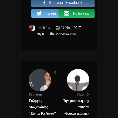
Share on Facebook
Tweet
Follow us
michalis
24 Νοέ, 2017
0
Μουσικά Νέα
Previous
Next
Γιώργος
Την μουσική της
Μαζωνάκης
ταινίας
“Σώπα Κι Άκου”
«Καζαντζάκης»