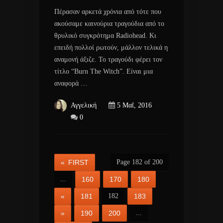
Πέρασαν αρκετά χρόνια από τότε που
ακούσαμε καινούρια τραγούδια από το
θρυλικό συγκρότημα Radiohead. Κι
επειδή πολλοί ρωτούν, μάλλον τελικά η
αναμονή άξιζε. Το τραγούδι φέρει τον
τίτλο “Burn The Witch”. Είναι μια
αναφορά …
Αγγελική
5 Μαΐ, 2016
0
« FIRST
Page 182 of 200
...
160
170
180
«
181
182
183
»
190
200
...