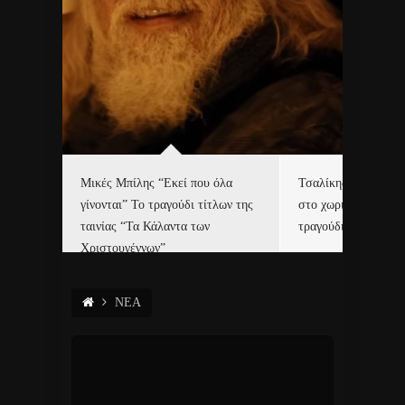
δα
Μικές Μπίλης “Εκεί που όλα
Τσαλίκης, Χριστοφ
γίνονται” Το τραγούδι τίτλων της
στο χωριό του Άι Β
ε…
ταινίας “Τα Κάλαντα των
τραγούδι και video c
Χριστουγέννων”
ΝΕΑ