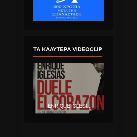
ΤΑ ΚΑΛΎΤΕΡΑ VIDEOCLIP
ΓΙΩΡΓΟΣ ΣΑΜΠΑΝΗΣ – ΤΙΠΟΤΑ
ENRIQUE IGLESIAS – DUELE EL CORAZON (FT. WISIN)