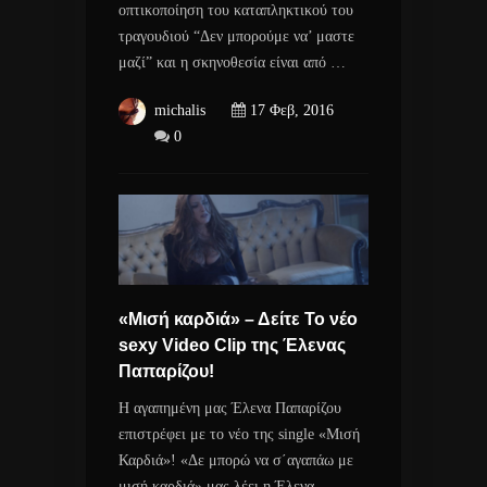
οπτικοποίηση του καταπληκτικού του
τραγουδιού “Δεν μπορούμε να’ μαστε
μαζί” και η σκηνοθεσία είναι από …
michalis
17 Φεβ, 2016
0
«Μισή καρδιά» – Δείτε Το νέο
sexy Video Clip της Έλενας
Παπαρίζου!
Η αγαπημένη μας Έλενα Παπαρίζου
επιστρέφει με το νέο της single «Μισή
Καρδιά»! «Δε μπορώ να σ΄αγαπάω με
μισή καρδιά» μας λέει η Έλενα