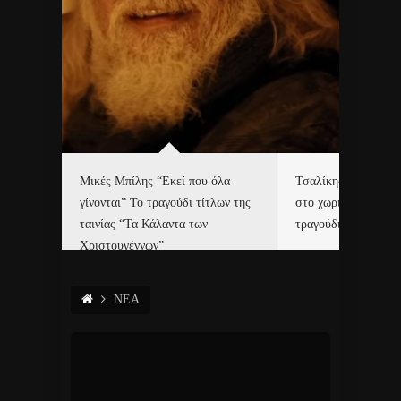
δα
Μικές Μπίλης “Εκεί που όλα
Τσαλίκης, Χριστοφ
γίνονται” Το τραγούδι τίτλων της
στο χωριό του Άι Β
ε…
ταινίας “Τα Κάλαντα των
τραγούδι και video c
Χριστουγέννων”
ΝΕΑ