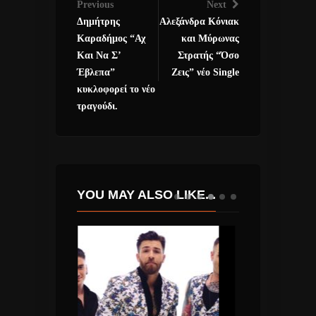
Previous
Next
Δημήτρης
Αλεξάνδρα Κόνιακ
Καραδήμος “Αχ
και Μύρωνας
Και Να Σ’
Στρατής “Όσο
Έβλεπα”
Ζεις” νέο Single
κυκλοφορεί το νέο
τραγούδι.
YOU MAY ALSO LIKE...