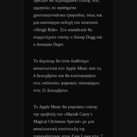
Special» θα περιλαμβάνει επίσης νέες
ερμηνείες σε αγαπημένα
χριστουγεννιάτικα τραγούδια, όπως και
μια καινούργια εκδοχή του κλασικού
«Sleigh Ride». Στο soundtrack θα
συμμετέχουν επίσης ο Snoop Dogg και
ο Jermaine Dupri.
Το άλμπουμ θα είναι διαθέσιμο
αποκλειστικά στο Apple Music από τις
4 Δεκεμβρίου και θα κυκλοφορήσει
στις υπόλοιπες ψηφιακές πλατφόρμες
στις 11 Δεκεμβρίου.
Το Apple Music θα γιορτάσει επίσης
την προβολή του «Mariah Carey’s
Magical Christmas Special» με μια
αποκλειστική συνέντευξη της
τραγουδίστριας στον Zane Lowe στις 7