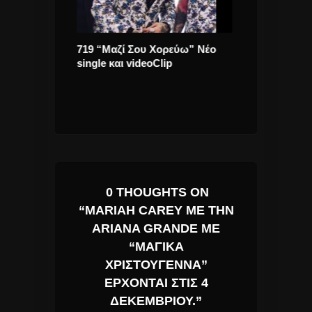
γυρός “Τι να
719 “Μαζί Σου Χορεύω” Νέο
Μελίνας Ασλα
τραγούδι του.
single και videoClip
Φωνάζουνε Με
νέο άλμπουμ
0 THOUGHTS ON
“MARIAH CAREY ΜΕ ΤΗΝ
ARIANA GRANDE ΜΕ
“ΜΑΓΙΚΆ
ΧΡΙΣΤΟΎΓΕΝΝΑ”
ΈΡΧΟΝΤΑΙ ΣΤΙΣ 4
ΔΕΚΕΜΒΡΊΟΥ.”