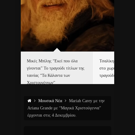
δα
Μικές Μπίλης “Εκεί που όλα
Τσαλίκης, Χριστοφ
γίνονται” Το τραγούδι τίτλων της
στο χωριό του Άι Β
ε…
ταινίας “Τα Κάλαντα των
τραγούδι και video c
Χριστουγέννων”
Μουσικά Νέα
Mariah Carey με την
Ariana Grande με “Μαγικά Χριστούγεννα”
έρχονται στις 4 Δεκεμβρίου.