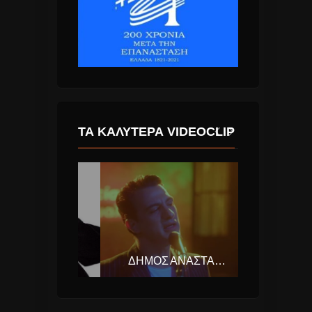
ΤΑ ΚΑΛΎΤΕΡΑ VIDEOCLIP
LP – LOST ON YOU (LAURA PERGOLIZZI)
ΔΉΜΟΣ ΑΝΑΣΤΑΣΙΆΔΗΣ – ΝΑ ΜΟΥ ΕΞΗΓΉΣΕΙΣ