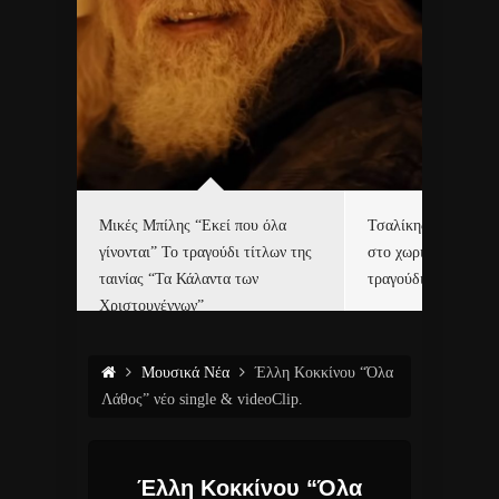
δα
Μικές Μπίλης “Εκεί που όλα
Τσαλίκης, Χριστοφ
γίνονται” Το τραγούδι τίτλων της
στο χωριό του Άι Β
ε…
ταινίας “Τα Κάλαντα των
τραγούδι και video c
Χριστουγέννων”
Μουσικά Νέα
Έλλη Κοκκίνου “Όλα
Λάθος” νέο single & videoClip.
Έλλη Κοκκίνου “Όλα