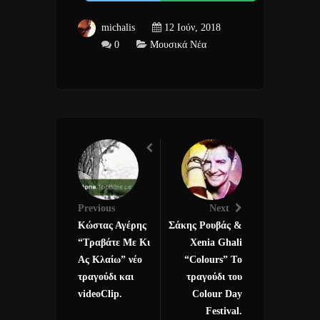
michalis
12 Ιούν, 2018
0
Μουσικά Νέα
Previous
Next
Κώστας Αγέρης
Σάκης Ρουβάς &
“Τραβάτε Με Κι
Xenia Ghali
Ας Κλαίω” νέο
“Colours” Tο
τραγούδι και
τραγούδι του
videoClip.
Colour Day
Festival.