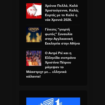
Χρόνια Πολλά, Καλά
Χριστούγεννα, Καλές
Εορτές με το Καλό η
νέα Χρονιά 2026.
Γένεσις “γιορτή
φωτός” Συναυλία
στην Αγγλικανική
Εκκλησία στην Αθήνα
Ο Αντρέ Ριέ και η
Ελληνίδα σοπράνο
Χριστίνα Πέτρου
μάγεψαν το
Μάαστριχτ με… ελληνικά
κάλαντα!