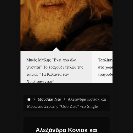
δα
Μικές Μπίλης “Εκεί που όλα
Τσαλίκης, Χριστοφ
γίνονται” Το τραγούδι τίτλων της
στο χωριό του Άι Β
ε…
ταινίας “Τα Κάλαντα των
τραγούδι και video c
Χριστουγέννων”
Μουσικά Νέα
Αλεξάνδρα Κόνιακ και
Μύρωνας Στρατής “Όσο Ζεις” νέο Single
Αλεξάνδρα Κόνιακ και