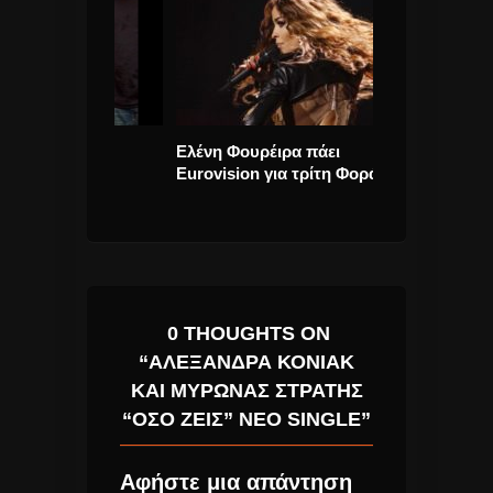
8 TOY
Ελένη Φουρέιρα πάει
Μαρινέλλα και
Eurovision για τρίτη Φορά.
Ρέμος στους ο
Καναδά
0 THOUGHTS ON
“ΑΛΕΞΆΝΔΡΑ ΚΌΝΙΑΚ
ΚΑΙ ΜΎΡΩΝΑΣ ΣΤΡΑΤΉΣ
“ΌΣΟ ΖΕΙΣ” ΝΈΟ SINGLE”
Αφήστε μια απάντηση