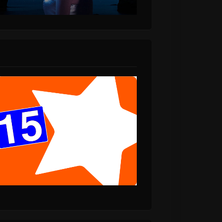
κομμάτι άρτι
αφιχθέν. Ακουσέ το