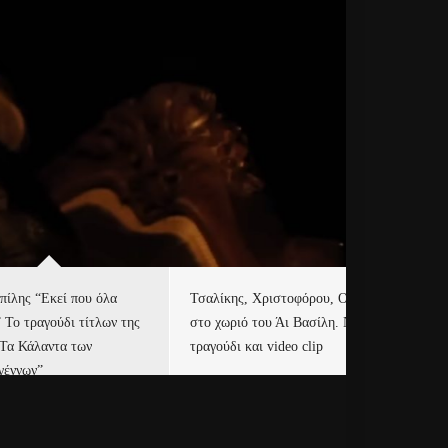
πίλης “Εκεί που όλα
Τσαλίκης, Χριστοφόρου, ONE
Eu
” Το τραγούδι τίτλων της
στο χωριό του Άι Βασίλη. Νέο
Ισ
“Τα Κάλαντα των
τραγούδι και video clip
Απ
γέννων”
Ιρ