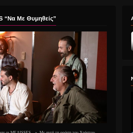
ES “Να Mε Θυμηθείς”
πήρχαν οι ΜΕΛISSES…» Με αυτή τη φράση του Χρήστου