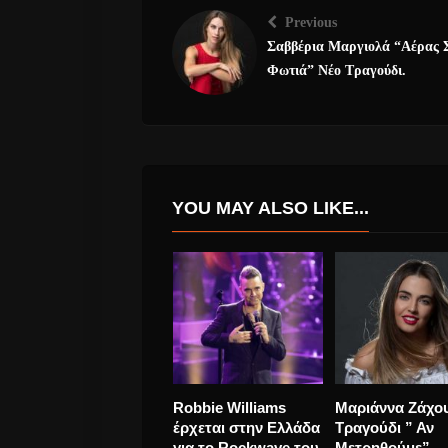
Previous
Σαββέρια Μαργιολά “Αέρας 
Φωτιά” Νέο Τραγούδι.
YOU MAY ALSO LIKE...
Shaya “Yolo”
Το υπέροχο aco
επανήλθε με Νέο
session της Kat
Τραγούδι, και
Duska «Slow»