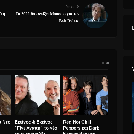
Next
Στη
Το 2022 θα ανοίξει Μουσείο για τον
Bob Dylan.
ustic
Robbie Williams
Μαριάννα Ζάχου Νέο
Εκείνος & 
erine
έρχεται στην Ελλάδα
Τραγούδι ” Αν
“Γίνε Αγάπ
για το Rockwave του
Μετρηθούμε”
τους τραγο