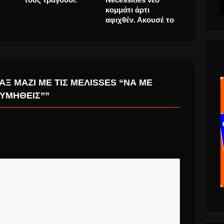
2023
ΑΞ ΜΑΖΊ ΜΕ ΤΙΣ MΕΛISSES “ΝΑ MΕ
ΥΜΗΘΕΊΣ””