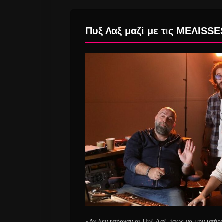
Πυξ Λαξ μαζί με τις MΕΛISS
«Αν δεν υπήρχαν οι Πυξ Λαξ, ίσως να μην υ