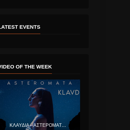
LATEST EVENTS
VIDEO OF THE WEEK
Εκείνος
Red Hot Chili
η” το νέο
Peppers και Dark
ΚΛΑΥΔΊΑ – ΑΣΤΕΡΟΜΆΤΑ (EUROVISION ΕΛΛΆΔΑ 2025)
ύδι.
Necessities νέο