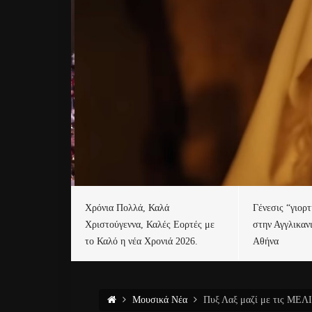
Χρόνια Πολλά, Καλά
Γένεσις “γιορ
Χριστούγεννα, Καλές Εορτές με
στην Αγγλικαν
το Καλό η νέα Χρονιά 2026.
Αθήνα
Μουσικά Νέα
Πυξ Λαξ μαζί με τις MΕΛ