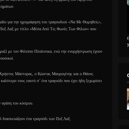
τημάτων.
dio για την ηχογράφηση του τραγουδιού «Να Mε Θυμηθείς»,
ν Πυξ Λαξ με τίτλο «Μέσα Από Τις Φωνές Των Φίλων» που
αζί με τον Φίλιππο Πλιάτσικα, ενώ την ενορχήστρωση έχουν
ουσικοί.
 Χρήστος Μάστορας, ο Κώστας Μαυρογένης και ο Θάνος
 καλύτερο τους εαυτό σ’ ένα τραγούδι που έχει ήδη ξεχωρίσει
ν αγάπη του κόσμου.
 διασκευάζουν ένα τραγούδι των Πυξ Λαξ.