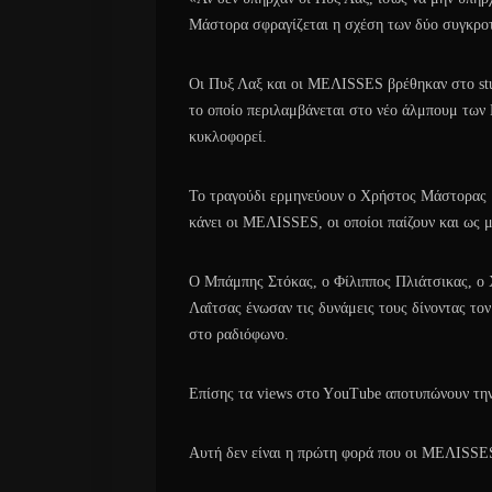
Μάστορα σφραγίζεται η σχέση των δύο συγκρο
Οι Πυξ Λαξ και οι ΜEΛΙSSES βρέθηκαν στο stu
το οποίο περιλαμβάνεται στο νέο άλμπουμ τω
κυκλοφορεί.
Το τραγούδι ερμηνεύουν ο Χρήστος Μάστορας μ
κάνει οι ΜΕΛΙSSES, οι οποίοι παίζουν και ως μ
Ο Μπάμπης Στόκας, ο Φίλιππος Πλιάτσικας, ο
Λαΐτσας ένωσαν τις δυνάμεις τους δίνοντας τον
στο ραδιόφωνο.
Επίσης τα views στο ΥouΤube αποτυπώνουν τη
Αυτή δεν είναι η πρώτη φορά που οι ΜΕΛΙSSES