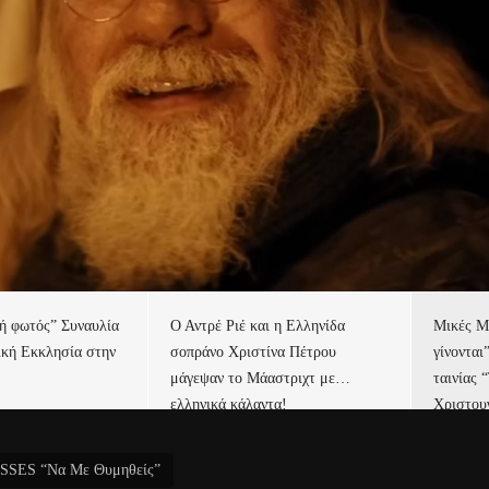
τή φωτός” Συναυλία
Ο Αντρέ Ριέ και η Ελληνίδα
Μικές Μ
ική Εκκλησία στην
σοπράνο Χριστίνα Πέτρου
γίνονται
μάγεψαν το Μάαστριχτ με…
ταινίας 
ελληνικά κάλαντα!
Χριστου
ISSES “Να Mε Θυμηθείς”