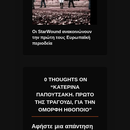
y” νέο single
Οι StarWound ανακοινώνουν
Χρήστος Χολί
την πρώτη τους Ευρωπαϊκή
νέο τραγούδι.
περιοδεία
0 THOUGHTS ON
“ΚΑΤΕΡΊΝΑ
ΠΑΠΟΥΤΣΆΚΗ. ΠΡΏΤΟ
ΤΗΣ ΤΡΑΓΟΎΔΙ, ΓΙΑ ΤΗΝ
ΌΜΟΡΦΗ ΗΘΟΠΟΙΌ”
Αφήστε μια απάντηση