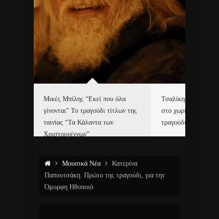
δα
Μικές Μπίλης “Εκεί που όλα
Τσαλίκης, Χριστοφ
γίνονται” Το τραγούδι τίτλων της
στο χωριό του Άι Β
ε…
ταινίας “Τα Κάλαντα των
τραγούδι και video c
Χριστουγέννων”
Μουσικά Νέα
Κατερίνα
Παπουτσάκη. Πρώτο της τραγούδι, για την
Όμορφη Ηθοποιό