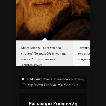
δα
Μικές Μπίλης “Εκεί που όλα
Τσαλίκης, Χριστοφ
γίνονται” Το τραγούδι τίτλων της
στο χωριό του Άι Β
ε…
ταινίας “Τα Κάλαντα των
τραγούδι και video c
Χριστουγέννων”
Μουσικά Νέα
Ελεωνόρα Ζουγανέλη
“Το Μηδέν Αντί Για Σένα” νέο Video Clip
Ελεωνόρα Ζουγανέλη