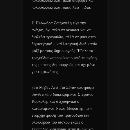
πολυσυλλεκτικός, αλλά διαφορετικά
πολυσυλλεκτικός, όπως λέει η ίδια.
Η Ελεωνόρα Ζουγανέλη είχε την
ανάγκη, όχι απλά να ακούσει και να
διαλέξει τραγούδια, αλλά να μπει στην
δημιουργική – καλλιτεχνική διαδικασία
μαζί με τους δημιουργούς. Ήθελε τα
τραγούδια να προκύψουν από τη σχέση
της με τους δημιουργούς και όχι μόνο
για τη φωνή της.
«Το Μηδέν Αντί Για Σένα» υπογράφει
συνθετικά ο διακεκριμένος Στέφανος
Κορκολής και στιχουργικά ο
καταξιωμένος Νίκος Μωραΐτης. Την
ενορχήστρωση του τραγουδιού και
ολόκληρου του δίσκου έκανε ο
Ευριπίδης Ζεμενίδης στην Αθήνα και