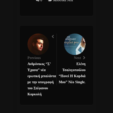
0
Μουσικά Νέα
Previous
Next
Ανδρόνικος “Σ’
Ελένη
Έχασα” νέα
Τσαλιγοπούλου
ερωτική μπαλάντα
“Πονεί Η Καρδιά
με την υπογραφή
Μου” Νέο Single.
του Στέφανου
Κορκολή