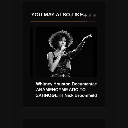
YOU MAY ALSO LIKE...
ολιτιστική
Whitney Houston Documentary
Άννα Βίσση “Γ
UNESCO το
ΑΝΑΜΕΝΟΥΜΕ ΑΠΟ ΤΟ
Τραγούδι.
ΣΚΗΝΟΘΕΤΗ Nick Broomfield