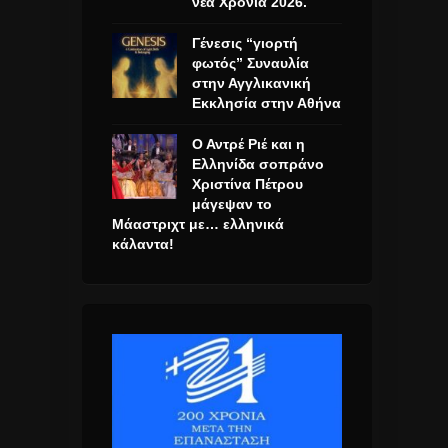
νέα Χρονιά 2026.
Γένεσις “γιορτή
φωτός” Συναυλία
στην Αγγλικανική
Εκκλησία στην Αθήνα
Ο Αντρέ Ριέ και η
Ελληνίδα σοπράνο
Χριστίνα Πέτρου
μάγεψαν το
Μάαστριχτ με… ελληνικά
κάλαντα!