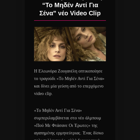
“Το Μηδέν Αντί Για
Σένα” νέο Video Clip
Η Ελεωνόρα Ζουγανέλη οπτικοποίησε
το τραγούδι «Το Μηδέν Αντί Για Σένα»
και δίνει μία γεύση από το επερχόμενο
video clip.
«Το Μηδέν Αντί Για Σένα»
συμπεριλαμβάνεται στο νέο άλμπουμ
«Πού Με Φτάσανε Οι Έρωτες» της
αγαπημένης ερμηνεύτριας. Ένας δίσκο