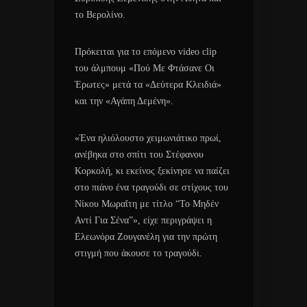
το Βερολίνο.
Πρόκειται για το επόμενο video clip
του άλμπουμ «Πού Με Φτάσανε Οι
Έρωτες» μετά τα «Δεύτερα Κλειδιά»
και την «Αγάπη Δεμένη».
«Ένα ηλιόλουστο χειμωνιάτικο πρωί,
ανέβηκα στο σπίτι του Στέφανου
Κορκολή, κι εκείνος ξεκίνησε να παίζει
στο πιάνο ένα τραγούδι σε στίχους του
Νίκου Μωραΐτη με τίτλο “Το Μηδέν
Αντί Για Σένα”», είχε περιγράψει η
Ελεωνόρα Ζουγανέλη για την πρώτη
στιγμή που άκουσε το τραγούδι.