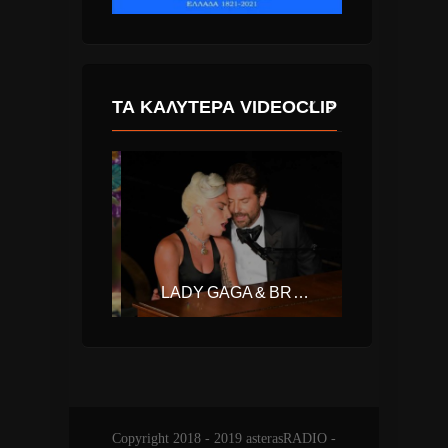
ΤΑ ΚΑΛΎΤΕΡΑ VIDEOCLIP
COLDPLAY – HYMN FOR THE WEEKEND FT. BEYONCE
LADY GAGA & BRADLEY COOPER – SHALLOW (A STAR IS BORN)
Copyright 2018 - 2019 asterasRADIO -