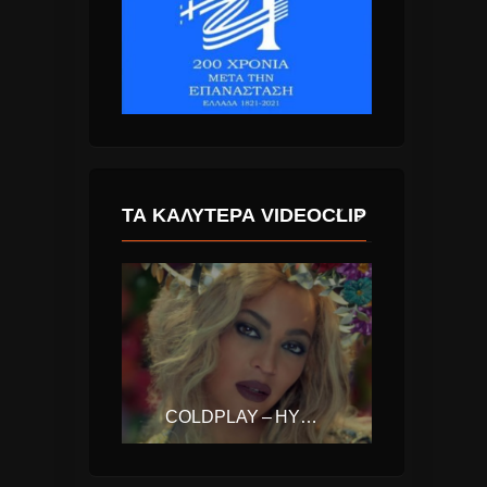
ΤΑ ΚΑΛΎΤΕΡΑ VIDEOCLIP
ALI BAKGOR & KALLAY SAUNDERS – OCEAN
COLDPLAY – HYMN FOR THE WEEKEND FT. BEYONCE