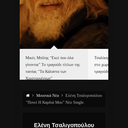
δα
Μικές Μπίλης “Εκεί που όλα
Τσαλίκης, Χριστοφ
γίνονται” Το τραγούδι τίτλων της
στο χωριό του Άι Β
ε…
ταινίας “Τα Κάλαντα των
τραγούδι και video c
Χριστουγέννων”
Μουσικά Νέα
Ελένη Τσαλιγοπούλου
“Πονεί Η Καρδιά Μου” Νέο Single.
Ελένη Τσαλιγοπούλου