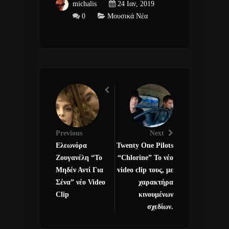
michalis
24 Ιαν, 2019
0
Μουσικά Νέα
Previous
Next
Ελεωνόρα
Twenty One Pilots
Ζουγανέλη “Το
“Chlorine” Το νέο
Μηδέν Αντί Για
video clip τους, με
Σένα” νέο Video
χαρακτήρα
Clip
κινουμένων
σχεδίων.