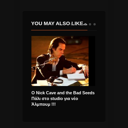
YOU MAY ALSO LIKE...
ς “Πάνω Στα
O Nick Cave and the Bad Seeds
Γιώργος Καρι
γούδι για το
Πάλι στο studio για νέο
γυρίζω” νέο si
Άλμπουμ !!!