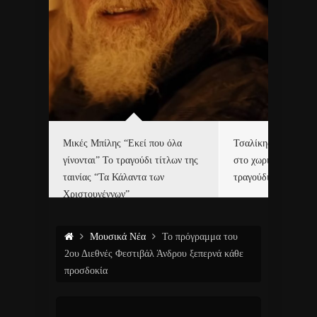
δα
Μικές Μπίλης “Εκεί που όλα
Τσαλίκης, Χριστοφ
γίνονται” Το τραγούδι τίτλων της
στο χωριό του Άι Β
ε…
ταινίας “Τα Κάλαντα των
τραγούδι και video c
Χριστουγέννων”
Μουσικά Νέα
Το πρόγραμμα του
2ου Διεθνές Φεστιβάλ Άνδρου ξεπερνά κάθε
προσδοκία