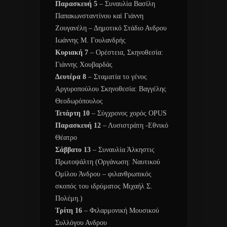
Παρασκευή 5
– Συναυλία Βασίλη
Παπακωνσταντίνου καί Γιάννη
Ζουγανέλη – Δημοτικό Στάδιο Ανδρου
Ιωάννης Μ. Γουλανδρής
Κυριακή 7
– Ορέστεια, Σκηνοθεσία:
Γιάννης Χουβαρδάς
Δευτέρα 8
– Σταματία το γένος
Αργυροπούλου Σκηνοθεσία: Βαγγέλης
Θεοδωρόπουλος
Τετάρτη 10
– Σύγχρονος χορός OPUS
Παρασκευή 12
– Λυσιστράτη -Εθνικό
Θέατρο
Σάββατο 13
– Συναυλία Άλκηστις
Πρωτοψάλτη (Οργάνωση: Ναυτικού
Ομίλου Άνδρου – φιλανθρωπικός
σκοπός του ιδρύματος Μιχαήλ Σ.
Πολέμη.)
Τρίτη 16
– Φιλαρμονική Μουσικού
Συλλόγου Ανδρου