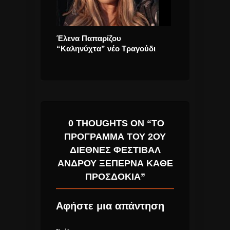
ες Νύχτες”
Έλενα Παπαρίζου
Κατερίνα Νάκ
“Καληνύχτα” νέο Τραγούδι
χρώματα” νέο 
VideoClip
0 THOUGHTS ON “ΤΟ
ΠΡΌΓΡΑΜΜΑ ΤΟΥ 2ΟΥ
ΔΙΕΘΝΈΣ ΦΕΣΤΙΒΆΛ
ΆΝΔΡΟΥ ΞΕΠΕΡΝΆ ΚΆΘΕ
ΠΡΟΣΔΟΚΊΑ”
Αφήστε μια απάντηση